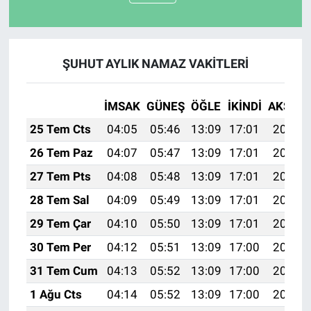
ŞUHUT AYLIK NAMAZ VAKITLERI
İMSAK
GÜNEŞ
ÖĞLE
İKINDI
AKŞAM
25 Tem Cts
04:05
05:46
13:09
17:01
20:22
26 Tem Paz
04:07
05:47
13:09
17:01
20:22
27 Tem Pts
04:08
05:48
13:09
17:01
20:21
28 Tem Sal
04:09
05:49
13:09
17:01
20:20
29 Tem Çar
04:10
05:50
13:09
17:01
20:19
30 Tem Per
04:12
05:51
13:09
17:00
20:18
31 Tem Cum
04:13
05:52
13:09
17:00
20:17
1 Ağu Cts
04:14
05:52
13:09
17:00
20:16