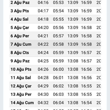
2 Ağu Paz
04:16
05:53
13:09
16:59
20:15
3 Ağu Pts
04:17
05:54
13:09
16:59
20:14
4 Ağu Sal
04:18
05:55
13:09
16:59
20:13
5 Ağu Çar
04:20
05:56
13:09
16:58
20:12
6 Ağu Per
04:21
05:57
13:09
16:58
20:11
7 Ağu Cum
04:22
05:58
13:09
16:58
20:10
8 Ağu Cts
04:24
05:59
13:09
16:57
20:09
9 Ağu Paz
04:25
05:59
13:08
16:57
20:07
10 Ağu Pts
04:26
06:00
13:08
16:56
20:06
11 Ağu Sal
04:28
06:01
13:08
16:56
20:05
12 Ağu Çar
04:29
06:02
13:08
16:55
20:04
13 Ağu Per
04:30
06:03
13:08
16:55
20:03
14 Ağu Cum
04:32
06:04
13:08
16:54
20:01