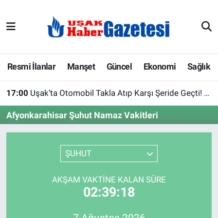
E-Gazete
Uşak Hava Durumu
Ekonomi
Uşak Trafik Yoğunluk Haritası
Resmi İlanlar
Manşet
Güncel
Ekonomi
Sağlık
Gazete İlanları
Süper Lig Puan Durumu ve Fikstür
17:00
Uşak’ta Otomobil Takla Atıp Karşı Şeride Geçti! 2’si Çocuk 4 Kişi Yaralandı
Güncel
Tüm Manşetler
Afyonkarahisar Şuhut Namaz Vakitleri
Gündem
Son Dakika Haberleri
ŞUHUT
İlanlar
Haber Arşivi
AKŞAM VAKTINE KALAN SÜRE
Köşe Yazarları
02:39:18
Kültür Sanat
7 Ağustos 2026