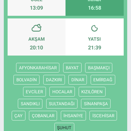
13:09
16:58
AKŞAM
YATSI
20:10
21:39
AFYONKARAHİSAR
BAYAT
BAŞMAKÇI
BOLVADİN
DAZKIRI
DİNAR
EMİRDAĞ
EVCİLER
HOCALAR
KIZILÖREN
SANDIKLI
SULTANDAĞI
SİNANPAŞA
ÇAY
ÇOBANLAR
İHSANİYE
İSCEHİSAR
ŞUHUT