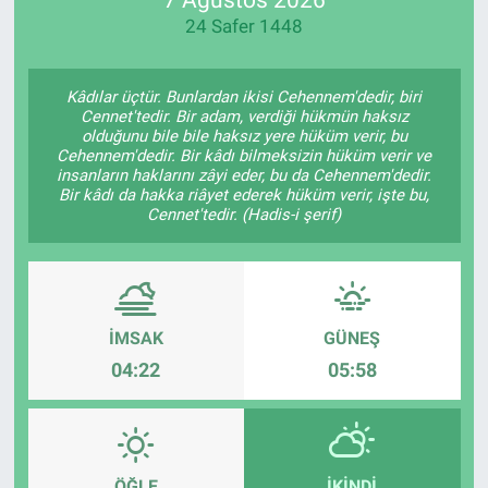
24 Safer 1448
Manşet
Resmi İlanlar
Kâdılar üçtür. Bunlardan ikisi Cehennem'dedir, biri
Cennet'tedir. Bir adam, verdiği hükmün haksız
olduğunu bile bile haksız yere hüküm verir, bu
Sağlık
Cehennem'dedir. Bir kâdı bilmeksizin hüküm verir ve
insanların haklarını zâyi eder, bu da Cehennem'dedir.
Bir kâdı da hakka riâyet ederek hüküm verir, işte bu,
Son Dakika
Cennet'tedir. (Hadis-i şerif)
Spor
Uşak Haberleri
İMSAK
GÜNEŞ
04:22
05:58
ÖĞLE
İKINDI