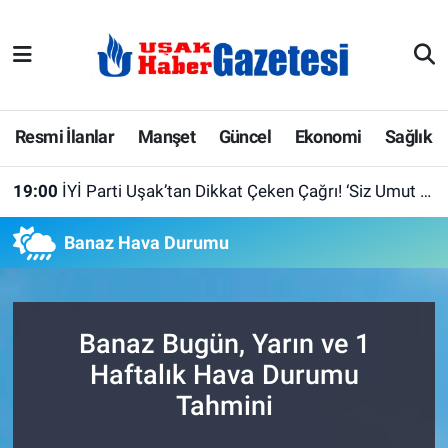
E-Gazete
Uşak Hava Durumu
Ekonomi
Uşak Trafik Yoğunluk Haritası
Resmi İlanlar
Manşet
Güncel
Ekonomi
Sağlık
Gazete İlanları
Süper Lig Puan Durumu ve Fikstür
19:00
İYİ Parti Uşak’tan Dikkat Çeken Çağrı! ‘Siz Umut Hakkı İsteyenlerle, Biz Aziz Türk Milleti ile Kol Kola”
Güncel
Tüm Manşetler
Banaz Hava Durumu
Gündem
Son Dakika Haberleri
İlanlar
Haber Arşivi
Banaz Bugün, Yarın ve 1
Haftalık Hava Durumu
Köşe Yazarları
Tahmini
Kültür Sanat