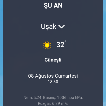
ŞU AN
Manşet
Resmi İlanlar
Uşak
Sağlık
°
32
Son Dakika
Spor
Güneşli
Uşak Haberleri
08 Ağustos Cumartesi
18:30
Nem: %24, Basınç: 1006 hpa hPa,
Rüzgar: 6.89 m/s