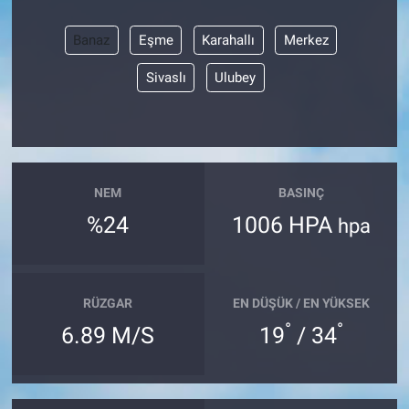
Banaz
Eşme
Karahallı
Merkez
Sivaslı
Ulubey
NEM
BASINÇ
%24
1006 HPA
hpa
RÜZGAR
EN DÜŞÜK / EN YÜKSEK
°
°
6.89 M/S
19
/ 34