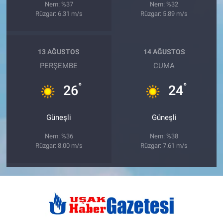
Nem: %37
Nem: %32
Rüzgar: 6.31 m/s
Rüzgar: 5.89 m/s
13 AĞUSTOS
14 AĞUSTOS
PERŞEMBE
CUMA
°
°
26
24
Güneşli
Güneşli
Nem: %36
Nem: %38
Rüzgar: 8.00 m/s
Rüzgar: 7.61 m/s