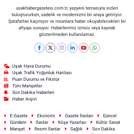
usakhabergazetesi.com.tr, yepyeni temasıyla sizleri
buluştururken, sadelik ve modernizmi bir araya getiriyor.
Şatafattan kaçınıyor ve insanlara haber okuyabilecekleri bir
altyapı sunuyor. Haberlerimiz izinsiz veya kaynak
gösterilmeden kullanılamaz.
Uşak Hava Durumu
Uşak Trafik Yoğunluk Haritası
Puan Durumu ve Fikstür
Tüm Manşetler
Son Dakika Haberleri
Haber Arşivi
E-Gazete
Ekonomi
Gazete İlanları
Güncel
Gündem
İlanlar
Köşe Yazarları
Kültür Sanat
Manşet
Resmi İlanlar
Sağlık
Son Dakika