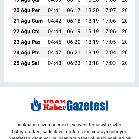
20 Ağu Per
04:41
06:17
13:20
17:07
20:12
21 Ağu Cum
04:42
06:18
13:19
17:06
20:10
22 Ağu Cts
04:44
06:19
13:19
17:06
20:09
23 Ağu Paz
04:45
06:20
13:19
17:05
20:07
24 Ağu Pts
04:47
06:21
13:19
17:04
20:06
25 Ağu Sal
04:48
06:23
13:18
17:03
20:04
usakhabergazetesi.com.tr, yepyeni temasıyla sizleri
buluştururken, sadelik ve modernizmi bir araya getiriyor.
Şatafattan kaçınıyor ve insanlara haber okuyabilecekleri bir