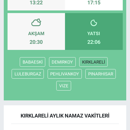
13:22
17:15
AKŞAM
YATSI
20:30
22:06
BABAESKİ
DEMIRKOY
KIRKLARELİ
LULEBURGAZ
PEHLIVANKOY
PINARHISAR
VIZE
KIRKLARELİ AYLIK NAMAZ VAKITLERI