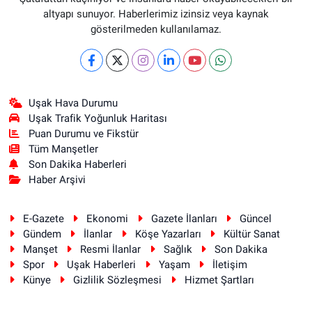
altyapı sunuyor. Haberlerimiz izinsiz veya kaynak
gösterilmeden kullanılamaz.
Uşak Hava Durumu
Uşak Trafik Yoğunluk Haritası
Puan Durumu ve Fikstür
Tüm Manşetler
Son Dakika Haberleri
Haber Arşivi
E-Gazete
Ekonomi
Gazete İlanları
Güncel
Gündem
İlanlar
Köşe Yazarları
Kültür Sanat
Manşet
Resmi İlanlar
Sağlık
Son Dakika
Spor
Uşak Haberleri
Yaşam
İletişim
Künye
Gizlilik Sözleşmesi
Hizmet Şartları