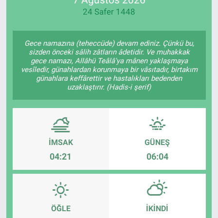
24 Safer 1448
Manşet
Resmi İlanlar
Gece namazına (teheccüde) devam ediniz. Çünkü bu,
sizden önceki sâlih zâtların âdetidir. Ve muhakkak
gece namazı, Allâhü Teâlâ'ya mânen yaklaşmaya
Sağlık
vesîledir, günahlardan korunmaya bir vâsıtadır, birtakım
günahlara keffârettir ve hastalıkları bedenden
uzaklaştırır. (Hadis-i şerif)
Son Dakika
Spor
Uşak Haberleri
İMSAK
GÜNEŞ
04:21
06:04
ÖĞLE
İKINDI