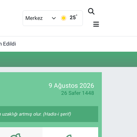
°
25
Merkez
 Edildi
9 Ağustos 2026
26 Safer 1448
zaklığı artmış olur. (Hadis-i şerif)