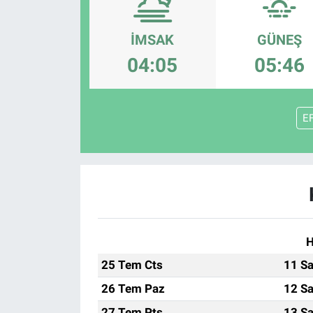
Manşet
İMSAK
GÜNEŞ
Resmi İlanlar
04:05
05:46
Sağlık
E
Son Dakika
Spor
Uşak Haberleri
H
25 Tem Cts
11 Sa
26 Tem Paz
12 Sa
27 Tem Pts
13 Sa