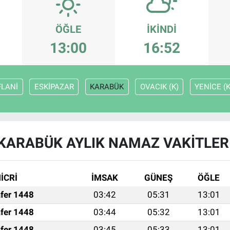
ÖĞLE
İKINDI
13:00
16:52
FLANİ
ESKİPAZAR
KARABÜK
OVACIK (K)
YENİCE (K
KARABÜK AYLIK NAMAZ VAKITLER
İCRİ
İMSAK
GÜNEŞ
ÖĞLE
fer 1448
03:42
05:31
13:01
fer 1448
03:44
05:32
13:01
fer 1448
03:45
05:33
13:01