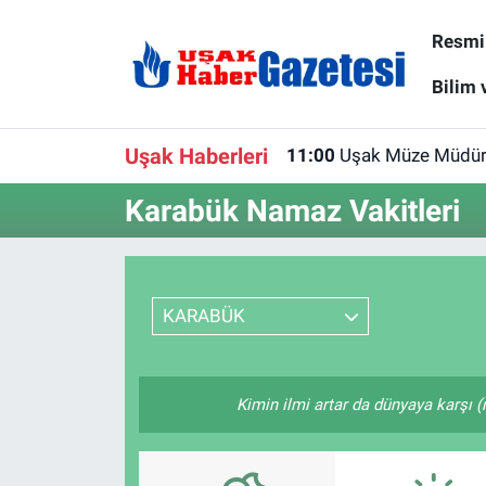
Resmi 
E-Gazete
Uşak Hava Durumu
Bilim 
Ekonomi
Uşak Trafik Yoğunluk Haritası
Uşak Haberleri
11:00
Uşak Müze Müdürlü
Gazete İlanları
Süper Lig Puan Durumu ve Fikstür
Karabük Namaz Vakitleri
Güncel
Tüm Manşetler
Gündem
Son Dakika Haberleri
KARABÜK
İlanlar
Haber Arşivi
Kimin ilmi artar da dünyaya karşı (
Köşe Yazarları
Kültür Sanat