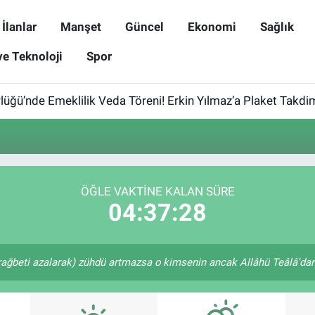
İlanlar
Manşet
Güncel
Ekonomi
Sağlık
ve Teknoloji
Spor
ğü’nde Emeklilik Veda Töreni! Erkin Yılmaz’a Plaket Takdim
ÖĞLE VAKTINE KALAN SÜRE
04:37:28
rağbeti azalarak) zühdü artmazsa o kimsenin ancak Allâhü Teâlâ'dan u