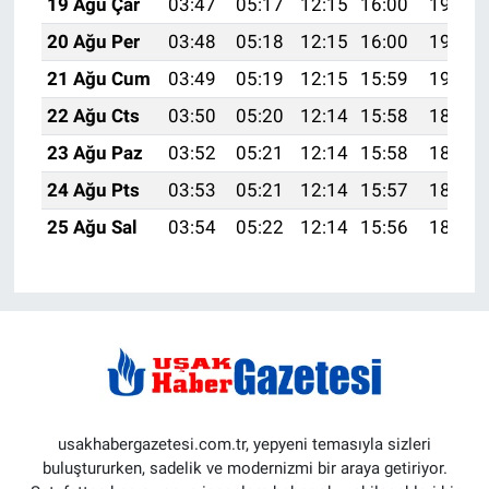
19 Ağu Çar
03:47
05:17
12:15
16:00
19:03
20 Ağu Per
03:48
05:18
12:15
16:00
19:02
21 Ağu Cum
03:49
05:19
12:15
15:59
19:01
22 Ağu Cts
03:50
05:20
12:14
15:58
18:59
23 Ağu Paz
03:52
05:21
12:14
15:58
18:58
24 Ağu Pts
03:53
05:21
12:14
15:57
18:57
25 Ağu Sal
03:54
05:22
12:14
15:56
18:55
usakhabergazetesi.com.tr, yepyeni temasıyla sizleri
buluştururken, sadelik ve modernizmi bir araya getiriyor.