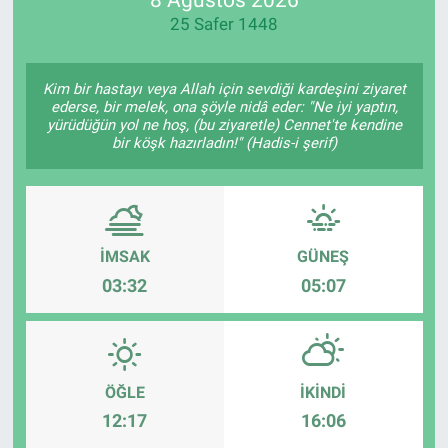
25 Safer 1448
Manşet
Resmi İlanlar
Kim bir hastayı veya Allah için sevdiği kardeşini ziyaret
ederse, bir melek, ona şöyle nidâ eder: "Ne iyi yaptın,
yürüdüğün yol ne hoş, (bu ziyaretle) Cennet'te kendine
Sağlık
bir köşk hazırladın!" (Hadis-i şerif)
Son Dakika
Spor
İMSAK
GÜNEŞ
03:32
05:07
Uşak Haberleri
ÖĞLE
İKINDI
12:17
16:06