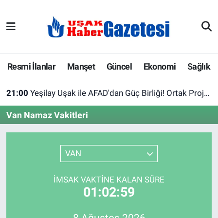
E-Gazete
Uşak Hava Durumu
Ekonomi
Uşak Trafik Yoğunluk Haritası
Resmi İlanlar
Manşet
Güncel
Ekonomi
Sağlık
Gazete İlanları
Süper Lig Puan Durumu ve Fikstür
21:00
Yeşilay Uşak ile AFAD'dan Güç Birliği! Ortak Projeler İçin İlk Adım Atıldı
Güncel
Tüm Manşetler
Van Namaz Vakitleri
Gündem
Son Dakika Haberleri
VAN
İlanlar
Haber Arşivi
İMSAK VAKTINE KALAN SÜRE
Köşe Yazarları
01:02:59
Kültür Sanat
8 Ağustos 2026