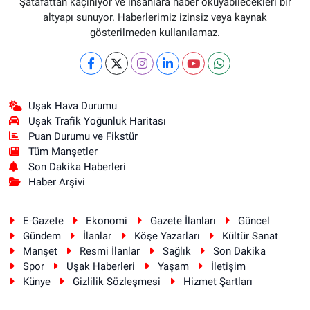
Şatafattan kaçınıyor ve insanlara haber okuyabilecekleri bir
altyapı sunuyor. Haberlerimiz izinsiz veya kaynak
gösterilmeden kullanılamaz.
Uşak Hava Durumu
Uşak Trafik Yoğunluk Haritası
Puan Durumu ve Fikstür
Tüm Manşetler
Son Dakika Haberleri
Haber Arşivi
E-Gazete
Ekonomi
Gazete İlanları
Güncel
Gündem
İlanlar
Köşe Yazarları
Kültür Sanat
Manşet
Resmi İlanlar
Sağlık
Son Dakika
Spor
Uşak Haberleri
Yaşam
İletişim
Künye
Gizlilik Sözleşmesi
Hizmet Şartları