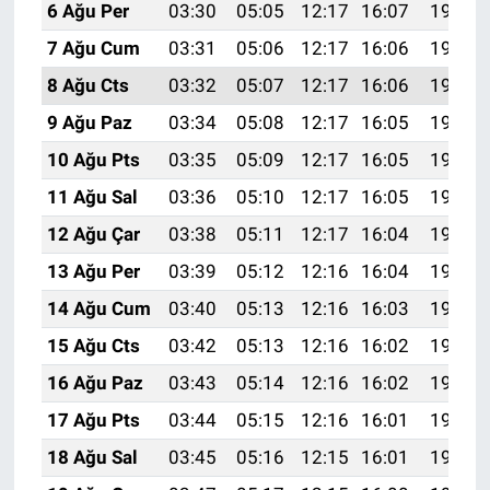
6 Ağu Per
03:30
05:05
12:17
16:07
19:19
7 Ağu Cum
03:31
05:06
12:17
16:06
19:18
8 Ağu Cts
03:32
05:07
12:17
16:06
19:17
9 Ağu Paz
03:34
05:08
12:17
16:05
19:16
10 Ağu Pts
03:35
05:09
12:17
16:05
19:15
11 Ağu Sal
03:36
05:10
12:17
16:05
19:14
12 Ağu Çar
03:38
05:11
12:17
16:04
19:12
13 Ağu Per
03:39
05:12
12:16
16:04
19:11
14 Ağu Cum
03:40
05:13
12:16
16:03
19:10
15 Ağu Cts
03:42
05:13
12:16
16:02
19:09
16 Ağu Paz
03:43
05:14
12:16
16:02
19:07
17 Ağu Pts
03:44
05:15
12:16
16:01
19:06
18 Ağu Sal
03:45
05:16
12:15
16:01
19:05