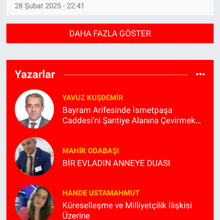
28 Şubat 2025 - 22:41
DAHA FAZLA GÖSTER
Yazarlar
YAVUZ KUŞDEMIR
Bayram Arifesinde İsmetpaşa
Caddesi’ni Şantiye Alanına Çevirmek
Kimin Planlaması?
MAHIR ODABAŞI
BİR EVLADIN ANNEYE DUASI
HANDE USTAMAHMUT
Küreselleşme ve Milliyetçilik İlişkisi
Üzerine