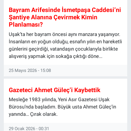
Bayram Arifesinde İsmetpaşa Caddesi’ni
Manşet
Şantiye Alanına Çevirmek Kimin
Planlaması?
Resmi İlanlar
Uşak’ta her bayram öncesi aynı manzara yaşanıyor.
Sağlık
İnsanların en yoğun olduğu, esnafın yılın en hareketli
günlerini geçirdiği, vatandaşın çocuklarıyla birlikte
Son Dakika
alışveriş yapmak için sokağa çıktığı döne...
Spor
25 Mayıs 2026 - 15:08
Uşak Haberleri
Gazeteci Ahmet Güleç’i Kaybettik
Mesleğe 1983 yılında, Yeni Asır Gazetesi Uşak
Bürosu’nda başladım. Büyük usta Ahmet Güleç’in
yanında… Çırak olarak.
29 Ocak 2026 - 00:31