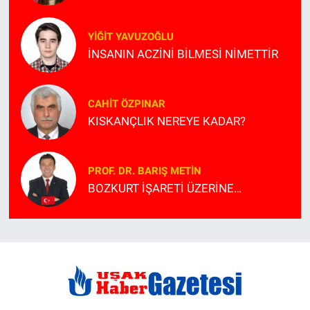
YIĞIT YAVUZOĞLU
İNSANIN ACZİNİ BİLMESİ NİMETTİR
CAHIT ÖZPINAR
KISKANÇLIK NEREYE KADAR?
PROF. DR. BARIŞ METİN
BOZKURT İŞARETİ ÜZERİNE…