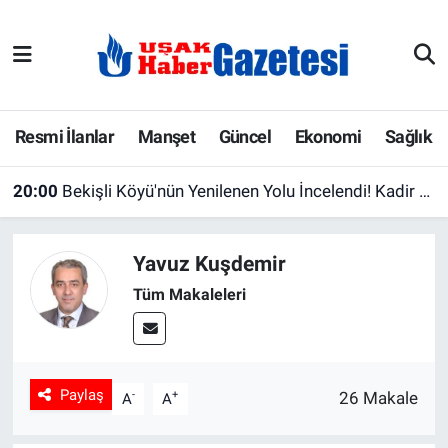
E-Gazete
Uşak Hava Durumu
Ekonomi
Uşak Trafik Yoğunluk Haritası
Resmi İlanlar
Manşet
Güncel
Ekonomi
Sağlık
Gazete İlanları
Süper Lig Puan Durumu ve Fikstür
20:00
Bekişli Köyü'nün Yenilenen Yolu İncelendi! Kadir Uslu'dan İl Özel İdaresi'ne Teşekkür
Güncel
Tüm Manşetler
Yavuz Kuşdemir
Gündem
Son Dakika Haberleri
Tüm Makaleleri
İlanlar
Haber Arşivi
Köşe Yazarları
Paylaş
-
+
26 Makale
A
A
Kültür Sanat