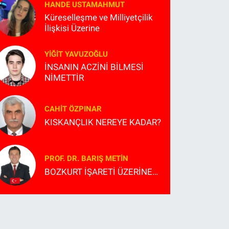
HANDE USTAMAHMUT
Küreselleşme ve Milliyetçilik
İlişkisi Üzerine
YIĞIT YAVUZOĞLU
İNSANIN ACZİNİ BİLMESİ
NİMETTİR
CAHIT ÖZPINAR
KISKANÇLIK NEREYE KADAR?
PROF. DR. BARIŞ METİN
BOZKURT İŞARETİ ÜZERİNE…