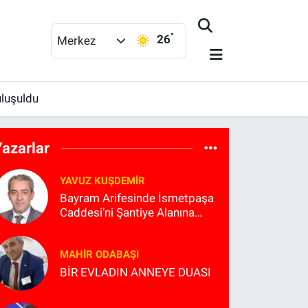
°
26
Merkez
uluşuldu
Yazarlar
YAVUZ KUŞDEMIR
Bayram Arifesinde İsmetpaşa
Caddesi’ni Şantiye Alanına
Çevirmek Kimin Planlaması?
MAHIR ODABAŞI
BİR EVLADIN ANNEYE DUASI