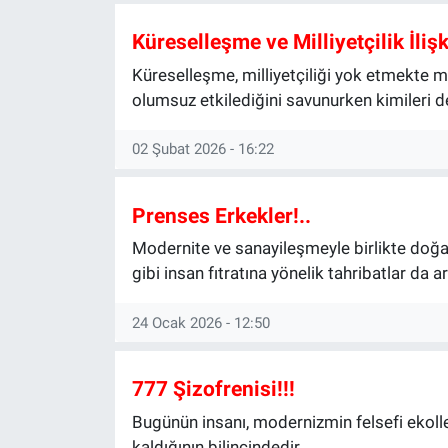
Manşet
Küreselleşme ve Milliyetçilik İliş
Küreselleşme, milliyetçiliği yok etmekte mi
Resmi İlanlar
olumsuz etkilediğini savunurken kimileri d
Sağlık
02 Şubat 2026 - 16:22
Son Dakika
Prenses Erkekler!..
Spor
Modernite ve sanayileşmeyle birlikte doğ
gibi insan fıtratına yönelik tahribatlar da ar
Uşak Haberleri
24 Ocak 2026 - 12:50
777 Şizofrenisi!!!
Bugünün insanı, modernizmin felsefi ekoller
kaldığının bilincindedir.