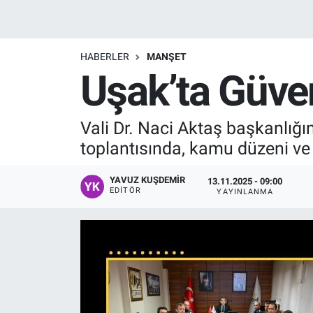
Manşet
HABERLER
MANŞET
Resmi İlanlar
Uşak’ta Güven
Sağlık
Vali Dr. Naci Aktaş başkanlığı
Son Dakika
toplantısında, kamu düzeni ve 
Spor
YAVUZ KUŞDEMIR
13.11.2025 - 09:00
EDITÖR
YAYINLANMA
Uşak Haberleri