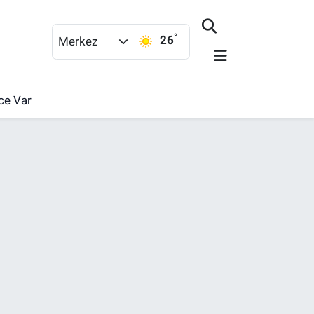
°
26
Merkez
ce Var