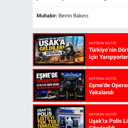
Muhabir:
Berrin Bakırcı
EDITÖRÜN SEÇTIĞI
Türkiye’nin Dör
İçin Yarışıyorlar
EDITÖRÜN SEÇTIĞI
Eşme’de Operasy
Yakalandı
EDITÖRÜN SEÇTIĞI
Uşak'ta Polis L
Gönderildi