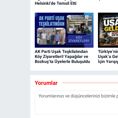
Helsinki’de Temsil Etti
AK Parti Uşak Teşkilatından
Türkiye’ni
Köy Ziyaretleri! Yapağılar ve
Uşak’a Gel
Bozkuş’ta Üyelerle Buluşuldu
İçin Yarışı
Yorumlar