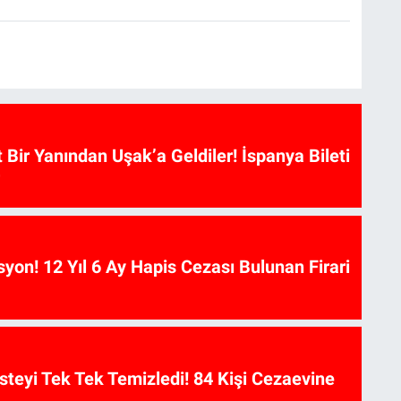
t Bir Yanından Uşak’a Geldiler! İspanya Bileti
on! 12 Yıl 6 Ay Hapis Cezası Bulunan Firari
isteyi Tek Tek Temizledi! 84 Kişi Cezaevine