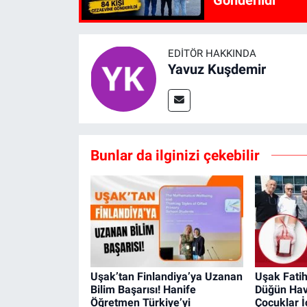
EDITÖR HAKKINDA
Yavuz Kuşdemir
Bunlar da ilginizi çekebilir
Uşak’tan Finlandiya’ya Uzanan
Uşak Fatih
Bilim Başarısı! Hanife
Düğün Hav
Öğretmen Türkiye’yi
Çocuklar İ