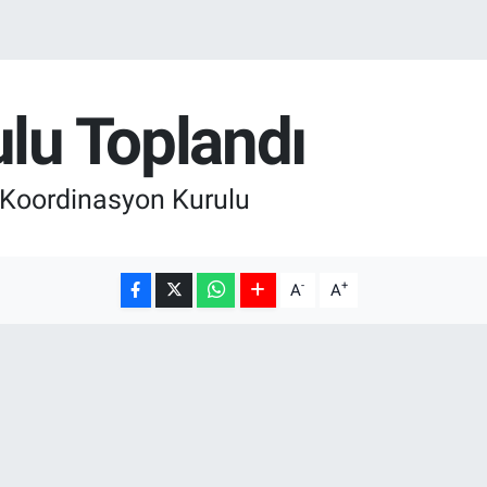
ulu Toplandı
ve Koordinasyon Kurulu
-
+
A
A