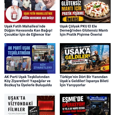
Uşak Fatih Mahallesi’nde
Uşak Çölyak PKU El Ele
Düğün Havasında Kan Bağışı!
Derneği'nden Glütensiz Mantı
Çocuklar İçin de Eğlence Var
İçin Pratik Pişirme Önerisi
AK Parti Uşak Teşkilatından
Türkiye’nin Dört Bir Yanından
Köy Ziyaretleri! Yapağılar ve
Uşak’a Geldiler! İspanya Bileti
Bozkuş’ta Üyelerle Buluşuldu
İçin Yarışıyorlar