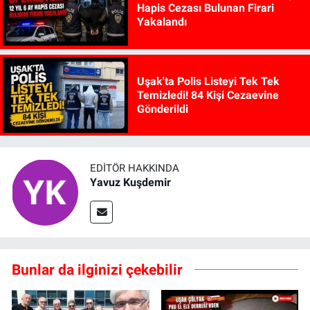
Hapis Cezası Bulunan Firari
Yakalandı
Uşak'ta Polis Listeyi Tek Tek
Temizledi! 84 Kişi Cezaevine
Gönderildi
EDITÖR HAKKINDA
Yavuz Kuşdemir
Bunlar da ilginizi çekebilir