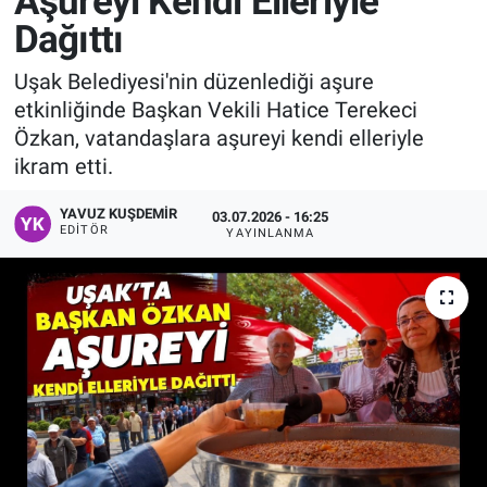
Aşureyi Kendi Elleriyle
Dağıttı
Manşet
Uşak Belediyesi'nin düzenlediği aşure
Resmi İlanlar
etkinliğinde Başkan Vekili Hatice Terekeci
Özkan, vatandaşlara aşureyi kendi elleriyle
Sağlık
ikram etti.
Son Dakika
YAVUZ KUŞDEMIR
03.07.2026 - 16:25
EDITÖR
YAYINLANMA
Spor
Uşak Haberleri