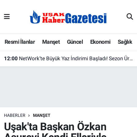
E-Gazete
Uşak Hava Durumu
Ekonomi
Uşak Trafik Yoğunluk Haritası
Resmi İlanlar
Manşet
Güncel
Ekonomi
Sağlık
Gazete İlanları
Süper Lig Puan Durumu ve Fikstür
12:00
NetWork’te Büyük Yaz İndirimi Başladı! Sezon Ürünlerinde Fiyatlar Düştü
Güncel
Tüm Manşetler
Gündem
Son Dakika Haberleri
İlanlar
Haber Arşivi
HABERLER
MANŞET
Köşe Yazarları
Uşak'ta Başkan Özkan
Kültür Sanat