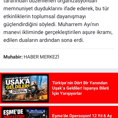
tarafından düzenlenen organizasyondan
memnuniyet duyduklarını ifade ederek, bu tür
etkinliklerin toplumsal dayanışmayı
güçlendirdiğini söyledi. Muharrem Ayı'nın
manevi ikliminde gerçekleştirilen aşure ikramı,
edilen duaların ardından sona erdi.
Muhabir:
HABER MERKEZİ
Türkiye’nin Dört Bir Yanından
Uşak’a Geldiler! İspanya Bileti
İçin Yarışıyorlar
Eşme’de Operasyon! 12 Yıl 6 Ay