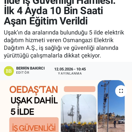
İlde İş Güvenliği Hamlesi:
İlk 4 Ayda 10 Bin Saati
Manşet
Aşan Eğitim Verildi
Resmi İlanlar
Uşak’ın da aralarında bulunduğu 5 ilde elektrik
dağıtım hizmeti veren Osmangazi Elektrik
Sağlık
Dağıtım A.Ş., iş sağlığı ve güvenliği alanında
yürüttüğü çalışmalarla dikkat çekiyor.
Son Dakika
BERRIN BAKIRCI
12.05.2026 - 10:45
Spor
EDITÖR
YAYINLANMA
Uşak Haberleri