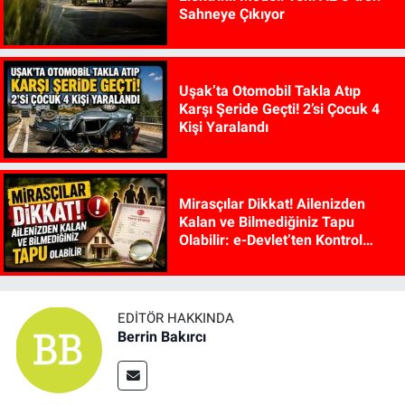
Sahneye Çıkıyor
Uşak’ta Otomobil Takla Atıp
Karşı Şeride Geçti! 2’si Çocuk 4
Kişi Yaralandı
Mirasçılar Dikkat! Ailenizden
Kalan ve Bilmediğiniz Tapu
Olabilir: e-Devlet’ten Kontrol
Edilebiliyor
EDITÖR HAKKINDA
Berrin Bakırcı