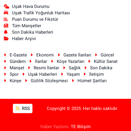
Uşak Hava Durumu
Uşak Trafik Yoğunluk Haritası
Puan Durumu ve Fikstür
Tüm Manşetler
Son Dakika Haberleri
Haber Arşivi
E-Gazete
Ekonomi
Gazete İlanları
Güncel
Gündem
İlanlar
Köşe Yazarları
Kültür Sanat
Manşet
Resmi İlanlar
Sağlık
Son Dakika
Spor
Uşak Haberleri
Yaşam
İletişim
Künye
Gizlilik Sözleşmesi
Hizmet Şartları
RSS
Copyright © 2025. Her hakkı saklıdır.
Haber Yazılımı:
TE Bilişim