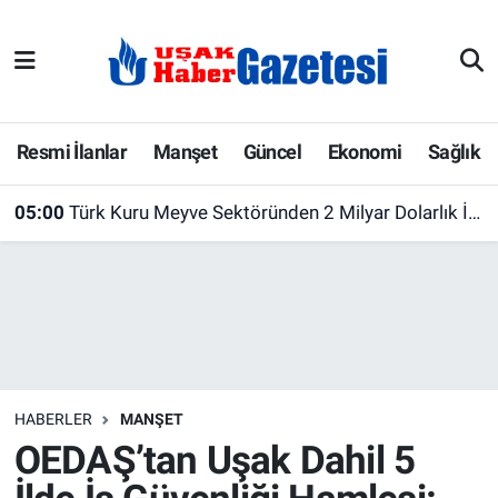
E-Gazete
Uşak Hava Durumu
Ekonomi
Uşak Trafik Yoğunluk Haritası
Resmi İlanlar
Manşet
Güncel
Ekonomi
Sağlık
Gazete İlanları
Süper Lig Puan Durumu ve Fikstür
05:00
Türk Kuru Meyve Sektöründen 2 Milyar Dolarlık İhracat Hedefi
Güncel
Tüm Manşetler
Gündem
Son Dakika Haberleri
İlanlar
Haber Arşivi
HABERLER
MANŞET
Köşe Yazarları
OEDAŞ’tan Uşak Dahil 5
Kültür Sanat