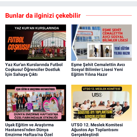
Bunlar da ilginizi çekebilir
Yaz Kur'an Kurslarında Futbol
Eşme Şehit Cemalettin Avcı
Coşkusu! Öğrenciler Dostluk
Sosyal Bilimler Lisesi Yeni
İçin Sahaya Çıktı
Eğitim Yılına Hazır
Uşak Eğitim ve Araştırma
UTSO 12. Meslek Komitesi
Hastanesi'nden Dünya
Ağustos Ayı Toplantısını
Emzirme Haftası'na Özel
Gerçekleştirdi