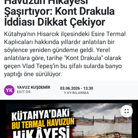
Havuzun Hikâyesi
Şaşırtıyor: Kont Drakula
Manşet
İddiası Dikkat Çekiyor
Resmi İlanlar
Kütahya'nın Hisarcık ilçesindeki Esire Termal
Kaplıcaları hakkında yıllardır anlatılan bir
Sağlık
söylence yeniden gündeme geldi. Yerel
anlatılara göre, tarihe "Kont Drakula" olarak
Son Dakika
geçen Vlad Tepeş’in bu şifalı sularda banyo
yaptığı öne sürülüyor.
Spor
YAVUZ KUŞDEMIR
03.06.2026 - 13:30
Uşak Haberleri
EDITÖR
YAYINLANMA