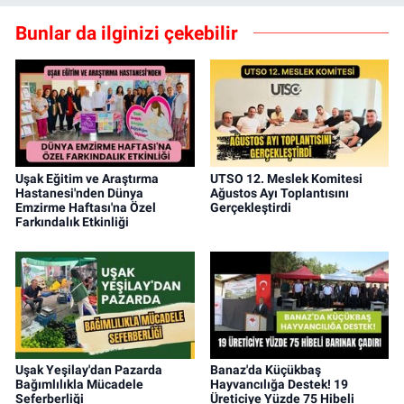
Bunlar da ilginizi çekebilir
Uşak Eğitim ve Araştırma
UTSO 12. Meslek Komitesi
Hastanesi'nden Dünya
Ağustos Ayı Toplantısını
Emzirme Haftası'na Özel
Gerçekleştirdi
Farkındalık Etkinliği
Uşak Yeşilay'dan Pazarda
Banaz'da Küçükbaş
Bağımlılıkla Mücadele
Hayvancılığa Destek! 19
Seferberliği
Üreticiye Yüzde 75 Hibeli