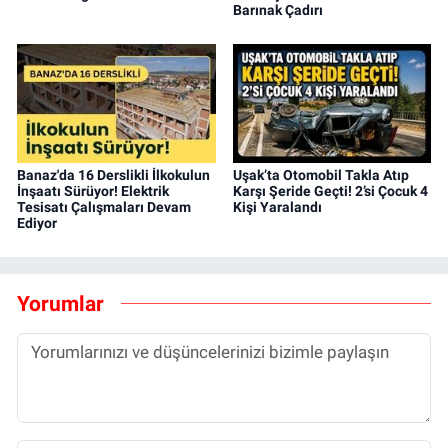
Barınak Çadırı
Banaz'da 16 Derslikli İlkokulun
Uşak’ta Otomobil Takla Atıp
İnşaatı Sürüyor! Elektrik
Karşı Şeride Geçti! 2’si Çocuk 4
Tesisatı Çalışmaları Devam
Kişi Yaralandı
Ediyor
Yorumlar