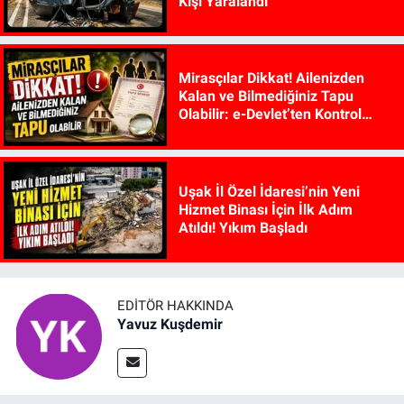
Kişi Yaralandı
Mirasçılar Dikkat! Ailenizden
Kalan ve Bilmediğiniz Tapu
Olabilir: e-Devlet’ten Kontrol
Edilebiliyor
Uşak İl Özel İdaresi’nin Yeni
Hizmet Binası İçin İlk Adım
Atıldı! Yıkım Başladı
EDITÖR HAKKINDA
Yavuz Kuşdemir