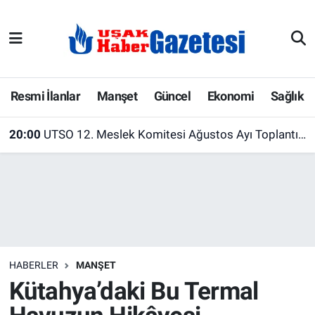
E-Gazete
Uşak Hava Durumu
Ekonomi
Uşak Trafik Yoğunluk Haritası
Resmi İlanlar
Manşet
Güncel
Ekonomi
Sağlık
Gazete İlanları
Süper Lig Puan Durumu ve Fikstür
20:00
UTSO 12. Meslek Komitesi Ağustos Ayı Toplantısını Gerçekleştirdi
Güncel
Tüm Manşetler
Gündem
Son Dakika Haberleri
İlanlar
Haber Arşivi
HABERLER
MANŞET
Köşe Yazarları
Kütahya’daki Bu Termal
Kültür Sanat