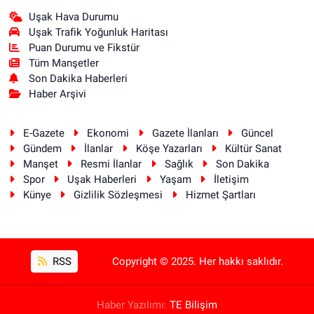
Uşak Hava Durumu
Uşak Trafik Yoğunluk Haritası
Puan Durumu ve Fikstür
Tüm Manşetler
Son Dakika Haberleri
Haber Arşivi
E-Gazete
Ekonomi
Gazete İlanları
Güncel
Gündem
İlanlar
Köşe Yazarları
Kültür Sanat
Manşet
Resmi İlanlar
Sağlık
Son Dakika
Spor
Uşak Haberleri
Yaşam
İletişim
Künye
Gizlilik Sözleşmesi
Hizmet Şartları
RSS
Copyright © 2025. Her hakkı saklıdır.
Haber Yazılımı:
TE Bilişim