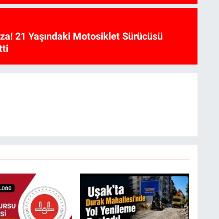
aza! 21 Yaşındaki Motosiklet Sürücüsü
ti