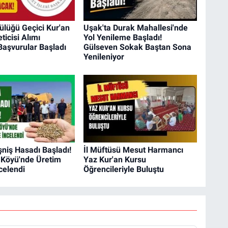
lüğü Geçici Kur'an
Uşak'ta Durak Mahallesi'nde
ticisi Alımı
Yol Yenileme Başladı!
Başvurular Başladı
Gülseven Sokak Baştan Sona
Yenileniyor
şniş Hasadı Başladı!
İl Müftüsü Mesut Harmancı
 Köyü'nde Üretim
Yaz Kur'an Kursu
celendi
Öğrencileriyle Buluştu