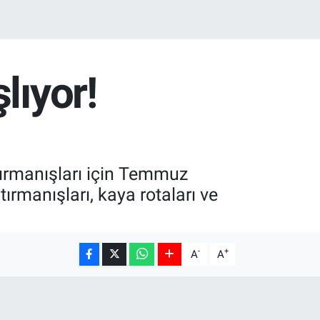
lıyor!
 Tırmanışları için Temmuz
ırmanışları, kaya rotaları ve
-
+
A
A