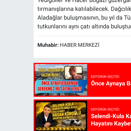
Yedigöller ve Hacer Boğazı güzergâh
tırmanışlarına katılabilecek. Dağcıl
Aladağlar buluşmasının, bu yıl da Tü
tutkunlarını aynı çatı altında buluşt
Muhabir:
HABER MERKEZİ
EDITÖRÜN SEÇTIĞI
Önce Aynaya B
EDITÖRÜN SEÇTIĞI
Selendi-Kula K
Hayatını Kaybet