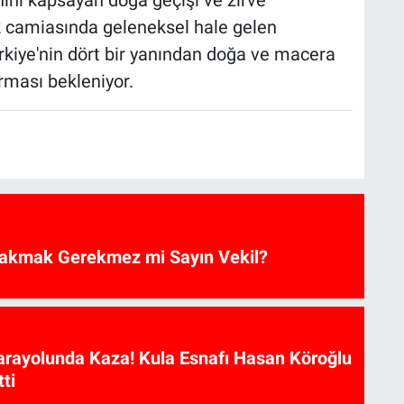
ını kapsayan doğa geçişi ve zirve
ık camiasında geleneksel hale gelen
rkiye'nin dört bir yanından doğa ve macera
urması bekleniyor.
akmak Gerekmez mi Sayın Vekil?
arayolunda Kaza! Kula Esnafı Hasan Köroğlu
ti