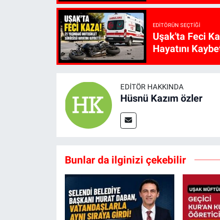
EDITÖRÜN SEÇTIĞI
Uşak'ta Feci K
Hayatını Kaybet
EDITÖR HAKKINDA
Hüsnü Kazım özler
Bunlar da ilginizi çekebilir