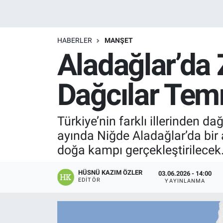
Manşet
HABERLER
MANŞET
Resmi İlanlar
Aladağlar’da 
Sağlık
Dağcılar Te
Son Dakika
Türkiye’nin farklı illerinden d
Spor
ayında Niğde Aladağlar’da bir 
Uşak Haberleri
doğa kampı gerçekleştirilecek
HÜSNÜ KAZIM ÖZLER
03.06.2026 - 14:00
EDITÖR
YAYINLANMA