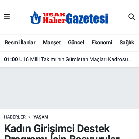
E-Gazete
Uşak Hava Durumu
Ekonomi
Uşak Trafik Yoğunluk Haritası
Resmi İlanlar
Manşet
Güncel
Ekonomi
Sağlık
Gazete İlanları
Süper Lig Puan Durumu ve Fikstür
01:00
U16 Milli Takımı’nın Gürcistan Maçları Kadrosu Belli Oldu! 23 Futbolcu Davet Edildi
Güncel
Tüm Manşetler
Gündem
Son Dakika Haberleri
İlanlar
Haber Arşivi
HABERLER
YAŞAM
Köşe Yazarları
Kadın Girişimci Destek
Kültür Sanat