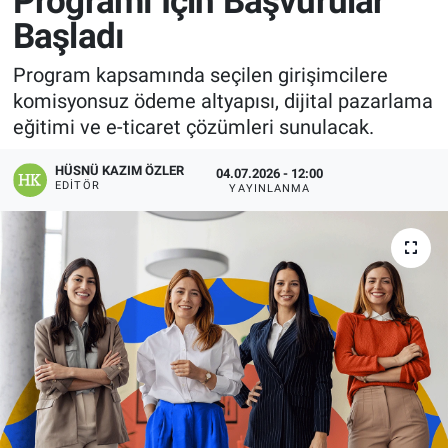
Programı İçin Başvurular
Başladı
Manşet
Program kapsamında seçilen girişimcilere
Resmi İlanlar
komisyonsuz ödeme altyapısı, dijital pazarlama
eğitimi ve e-ticaret çözümleri sunulacak.
Sağlık
HÜSNÜ KAZIM ÖZLER
04.07.2026 - 12:00
Son Dakika
EDITÖR
YAYINLANMA
Spor
Uşak Haberleri