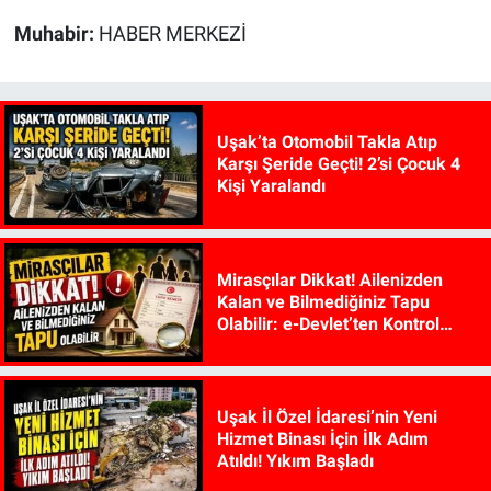
Muhabir:
HABER MERKEZİ
Uşak’ta Otomobil Takla Atıp
Karşı Şeride Geçti! 2’si Çocuk 4
Kişi Yaralandı
Mirasçılar Dikkat! Ailenizden
Kalan ve Bilmediğiniz Tapu
Olabilir: e-Devlet’ten Kontrol
Edilebiliyor
Uşak İl Özel İdaresi’nin Yeni
Hizmet Binası İçin İlk Adım
Atıldı! Yıkım Başladı