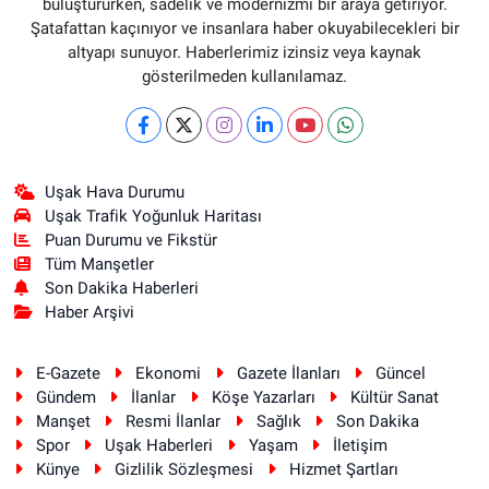
buluştururken, sadelik ve modernizmi bir araya getiriyor.
Şatafattan kaçınıyor ve insanlara haber okuyabilecekleri bir
altyapı sunuyor. Haberlerimiz izinsiz veya kaynak
gösterilmeden kullanılamaz.
Uşak Hava Durumu
Uşak Trafik Yoğunluk Haritası
Puan Durumu ve Fikstür
Tüm Manşetler
Son Dakika Haberleri
Haber Arşivi
E-Gazete
Ekonomi
Gazete İlanları
Güncel
Gündem
İlanlar
Köşe Yazarları
Kültür Sanat
Manşet
Resmi İlanlar
Sağlık
Son Dakika
Spor
Uşak Haberleri
Yaşam
İletişim
Künye
Gizlilik Sözleşmesi
Hizmet Şartları