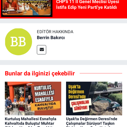
CHP'li 11 İl Genel Meclisi Üyesi
İstifa Edip Yeni Parti'ye Katıldı
EDITÖR HAKKINDA
Berrin Bakırcı
Bunlar da ilginizi çekebilir
Kurtuluş Mahallesi Esnafıyla
Uşak'ta Değirmen Deresi'nde
Kahvaltıda Buluştu! Muhtar
Çalışmalar Sürüyor! Taşkın