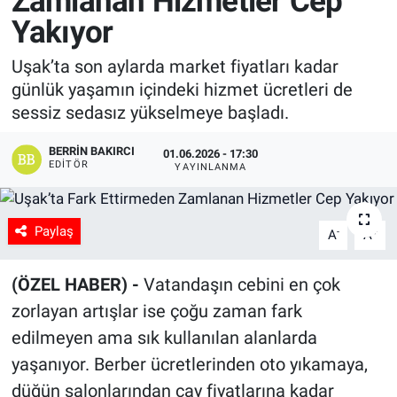
Zamlanan Hizmetler Cep
Yakıyor
Manşet
Uşak’ta son aylarda market fiyatları kadar
Resmi İlanlar
günlük yaşamın içindeki hizmet ücretleri de
sessiz sedasız yükselmeye başladı.
Sağlık
BERRIN BAKIRCI
01.06.2026 - 17:30
Son Dakika
EDITÖR
YAYINLANMA
Spor
Paylaş
-
+
A
A
Uşak Haberleri
(ÖZEL HABER) -
Vatandaşın cebini en çok
zorlayan artışlar ise çoğu zaman fark
edilmeyen ama sık kullanılan alanlarda
yaşanıyor. Berber ücretlerinden oto yıkamaya,
düğün salonlarından çay fiyatlarına kadar