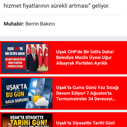
hizmet fiyatlarının sürekli artması” geliyor.
Muhabir:
Berrin Bakırcı
Uşak CHP'de Bir İstifa Daha!
Belediye Meclis Üyesi Uğur
Albayrak Partiden Ayrıldı
Uşak'ta Cuma Günü Yaz Sıcağı
Devam Ediyor! 7 Ağustos'ta
Termometreler 34 Dereceyi
Gösterecek
Uşak'ta Siyasette Tarihi Gün!