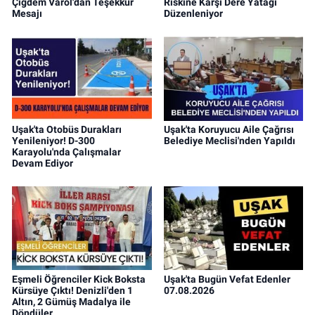
Çiğdem Varol'dan Teşekkür
Riskine Karşı Dere Yatağı
Mesajı
Düzenleniyor
Uşak'ta Otobüs Durakları
Uşak'ta Koruyucu Aile Çağrısı
Yenileniyor! D-300
Belediye Meclisi'nden Yapıldı
Karayolu'nda Çalışmalar
Devam Ediyor
Eşmeli Öğrenciler Kick Boksta
Uşak'ta Bugün Vefat Edenler
Kürsüye Çıktı! Denizli'den 1
07.08.2026
Altın, 2 Gümüş Madalya ile
Döndüler