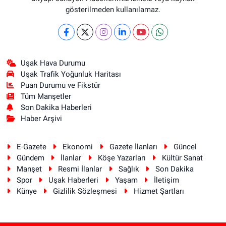
gösterilmeden kullanılamaz.
Uşak Hava Durumu
Uşak Trafik Yoğunluk Haritası
Puan Durumu ve Fikstür
Tüm Manşetler
Son Dakika Haberleri
Haber Arşivi
E-Gazete
Ekonomi
Gazete İlanları
Güncel
Gündem
İlanlar
Köşe Yazarları
Kültür Sanat
Manşet
Resmi İlanlar
Sağlık
Son Dakika
Spor
Uşak Haberleri
Yaşam
İletişim
Künye
Gizlilik Sözleşmesi
Hizmet Şartları