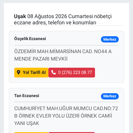
Manşet
Uşak
08 Ağustos 2026 Cumartesi nöbetçi
eczane adres, telefon ve konumları
Resmi İlanlar
Özçelik Eczanesi
Merkez
Sağlık
ÖZDEMİR MAH.MİMARSİNAN CAD. NO44 A
Son Dakika
MENDE PAZARI MEVKİİ
Spor
Yol Tarifi Al
0 (276) 223 08 77
Uşak Haberleri
Tan Eczanesi
Merkez
CUMHURİYET MAH.UĞUR MUMCU CAD.NO:72
B ÖRNEK EVLER YOLU ÜZERİ ÖRNEK CAMİİ
YANI UŞAK