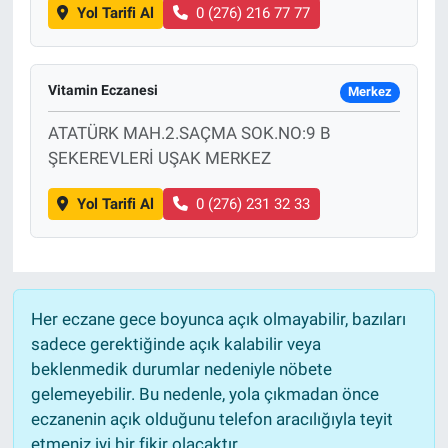
Yol Tarifi Al
0 (276) 216 77 77
Vitamin Eczanesi
Merkez
ATATÜRK MAH.2.SAÇMA SOK.NO:9 B
ŞEKEREVLERİ UŞAK MERKEZ
Yol Tarifi Al
0 (276) 231 32 33
Her eczane gece boyunca açık olmayabilir, bazıları
sadece gerektiğinde açık kalabilir veya
beklenmedik durumlar nedeniyle nöbete
gelemeyebilir. Bu nedenle, yola çıkmadan önce
eczanenin açık olduğunu telefon aracılığıyla teyit
etmeniz iyi bir fikir olacaktır.