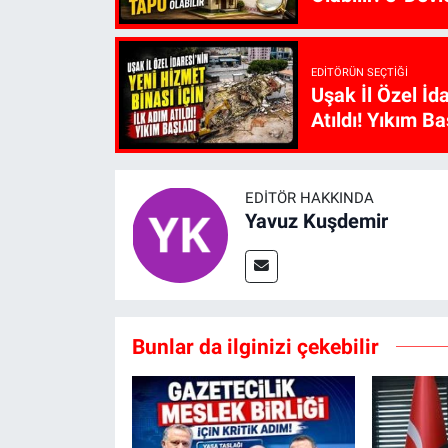
EDITÖRÜN SEÇTIĞI
Uşak İl Özel İd
Atıldı! Yıkım Ba
EDITÖR HAKKINDA
Yavuz Kuşdemir
Bunlar da ilginizi çekebilir