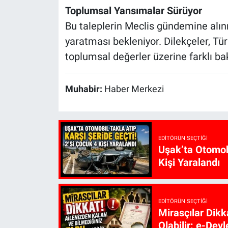
Toplumsal Yansımalar Sürüyor
Bu taleplerin Meclis gündemine alın
yaratması bekleniyor. Dilekçeler, Tür
toplumsal değerler üzerine farklı ba
Muhabir:
Haber Merkezi
EDITÖRÜN SEÇTIĞI
Uşak’ta Otomobi
Kişi Yaralandı
EDITÖRÜN SEÇTIĞI
Mirasçılar Dikk
Olabilir: e-Devl