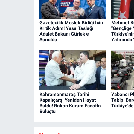
Gazetecilik Meslek Birliği İçin
Mehmet Ko
Kritik Adım! Yasa Taslağı
"Gençliğe 
Adalet Bakanı Gürlek’e
Türkiye'ni
Sunuldu
Yatırımdır"
Kahramanmaraş Tarihi
Yabancı Pl
Kapalıçarşı Yeniden Hayat
Takip! Bo
Buldu! Bakan Kurum Esnafla
Türkiye'd
Buluştu