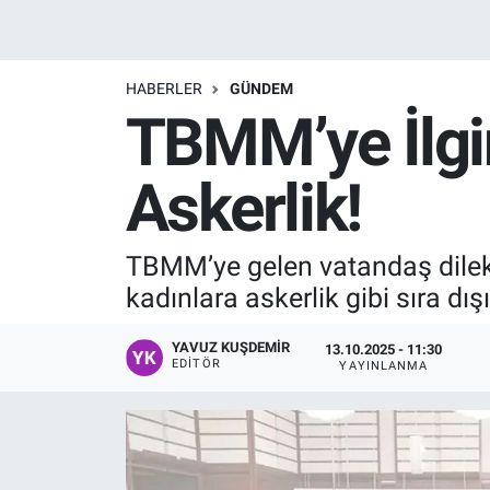
Manşet
HABERLER
GÜNDEM
Resmi İlanlar
TBMM’ye İlgin
Sağlık
Askerlik!
Son Dakika
TBMM’ye gelen vatandaş dilekçe
Spor
kadınlara askerlik gibi sıra dı
Uşak Haberleri
YAVUZ KUŞDEMIR
13.10.2025 - 11:30
EDITÖR
YAYINLANMA