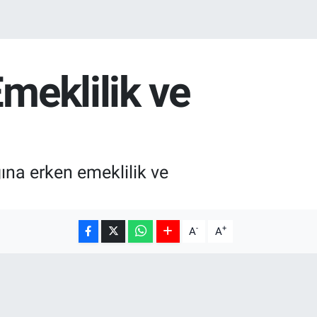
meklilik ve
ına erken emeklilik ve
-
+
A
A