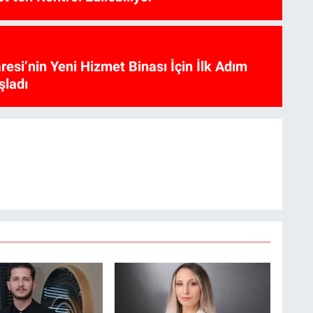
aresi’nin Yeni Hizmet Binası İçin İlk Adım
şladı