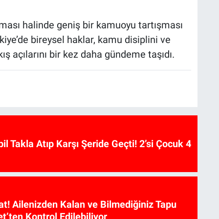
ması halinde geniş bir kamuoyu tartışması
kiye’de bireysel haklar, kamu disiplini ve
kış açılarını bir kez daha gündeme taşıdı.
l Takla Atıp Karşı Şeride Geçti! 2’si Çocuk 4
at! Ailenizden Kalan ve Bilmediğiniz Tapu
et’ten Kontrol Edilebiliyor