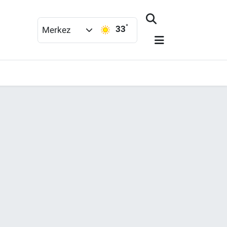
°
33
Merkez