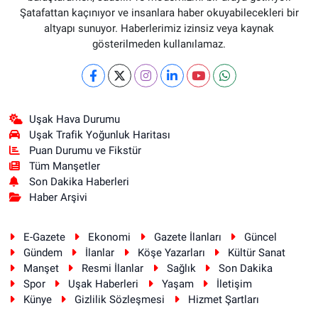
Şatafattan kaçınıyor ve insanlara haber okuyabilecekleri bir
altyapı sunuyor. Haberlerimiz izinsiz veya kaynak
gösterilmeden kullanılamaz.
Uşak Hava Durumu
Uşak Trafik Yoğunluk Haritası
Puan Durumu ve Fikstür
Tüm Manşetler
Son Dakika Haberleri
Haber Arşivi
E-Gazete
Ekonomi
Gazete İlanları
Güncel
Gündem
İlanlar
Köşe Yazarları
Kültür Sanat
Manşet
Resmi İlanlar
Sağlık
Son Dakika
Spor
Uşak Haberleri
Yaşam
İletişim
Künye
Gizlilik Sözleşmesi
Hizmet Şartları