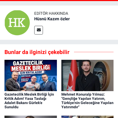
EDITÖR HAKKINDA
Hüsnü Kazım özler
Bunlar da ilginizi çekebilir
Gazetecilik Meslek Birliği İçin
Mehmet Konuralp Yılmaz:
Kritik Adım! Yasa Taslağı
"Gençliğe Yapılan Yatırım,
Adalet Bakanı Gürlek’e
Türkiye'nin Geleceğine Yapılan
Sunuldu
Yatırımdır"