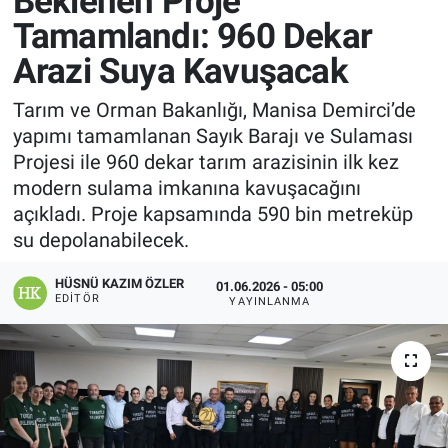
Beklenen Proje
Tamamlandı: 960 Dekar
Manşet
Arazi Suya Kavuşacak
Resmi İlanlar
Tarım ve Orman Bakanlığı, Manisa Demirci’de
yapımı tamamlanan Sayık Barajı ve Sulaması
Sağlık
Projesi ile 960 dekar tarım arazisinin ilk kez
modern sulama imkanına kavuşacağını
Son Dakika
açıkladı. Proje kapsamında 590 bin metreküp
su depolanabilecek.
Spor
HÜSNÜ KAZIM ÖZLER
01.06.2026 - 05:00
Uşak Haberleri
EDITÖR
YAYINLANMA