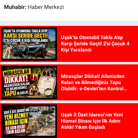
Muhabir:
Haber Merkezi
Uşak’ta Otomobil Takla Atıp
Karşı Şeride Geçti! 2’si Çocuk 4
Kişi Yaralandı
Mirasçılar Dikkat! Ailenizden
Kalan ve Bilmediğiniz Tapu
Olabilir: e-Devlet’ten Kontrol
Edilebiliyor
Uşak İl Özel İdaresi’nin Yeni
Hizmet Binası İçin İlk Adım
Atıldı! Yıkım Başladı