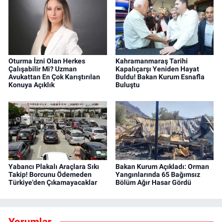
Oturma İzni Olan Herkes
Kahramanmaraş Tarihi
Çalışabilir Mi? Uzman
Kapalıçarşı Yeniden Hayat
Avukattan En Çok Karıştırılan
Buldu! Bakan Kurum Esnafla
Konuya Açıklık
Buluştu
Yabancı Plakalı Araçlara Sıkı
Bakan Kurum Açıkladı: Orman
Takip! Borcunu Ödemeden
Yangınlarında 65 Bağımsız
Türkiye'den Çıkamayacaklar
Bölüm Ağır Hasar Gördü
Yorumlar