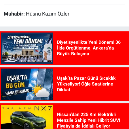
Muhabir:
Hüsnü Kazım Özler
Diyetisyenlikte Yeni Dönem! 36
İlde Örgütlenme, Ankara’da
Büyük Buluşma
Uşak’ta Pazar Günü Sıcaklık
Yükseliyor! Öğle Saatlerine
Dikkat
Nissan’dan 225 Km Elektrikli
Menzile Sahip Yeni Hibrit SUV!
Fiyatıyla da İddialı Geliyor