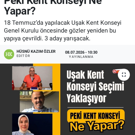
Peki Kent Konseyi Ne
Yapar?
Manşet
18 Temmuz’da yapılacak Uşak Kent Konseyi
Resmi İlanlar
Genel Kurulu öncesinde gözler yeniden bu
yapıya çevrildi. 3 aday yarışacak.
Sağlık
HÜSNÜ KAZIM ÖZLER
08.07.2026 - 10:30
Son Dakika
EDITÖR
YAYINLANMA
Spor
Uşak Haberleri