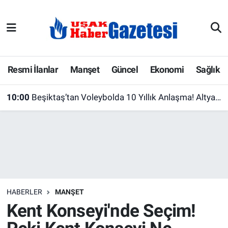
E-Gazete
Uşak Hava Durumu
Ekonomi
Uşak Trafik Yoğunluk Haritası
Resmi İlanlar
Manşet
Güncel
Ekonomi
Sağlık
Gazete İlanları
Süper Lig Puan Durumu ve Fikstür
10:00
Beşiktaş’tan Voleybolda 10 Yıllık Anlaşma! Altyapıda Yeni Dönem Başlıyor
Güncel
Tüm Manşetler
Gündem
Son Dakika Haberleri
İlanlar
Haber Arşivi
HABERLER
MANŞET
Köşe Yazarları
Kent Konseyi'nde Seçim!
Kültür Sanat