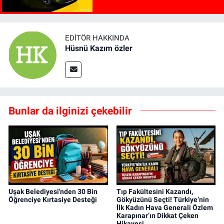
EDITÖR HAKKINDA
Hüsnü Kazım özler
Bunlar da ilginizi çekebilir
Uşak Belediyesi'nden 30 Bin
Tıp Fakültesini Kazandı,
Öğrenciye Kırtasiye Desteği
Gökyüzünü Seçti! Türkiye’nin
İlk Kadın Hava Generali Özlem
Karapınar’ın Dikkat Çeken
Hikayesi