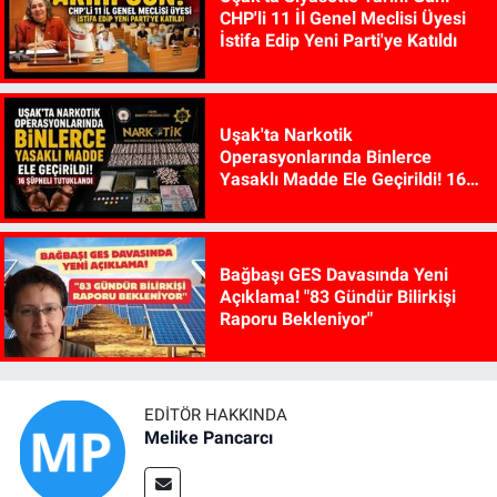
CHP'li 11 İl Genel Meclisi Üyesi
İstifa Edip Yeni Parti'ye Katıldı
Uşak'ta Narkotik
Operasyonlarında Binlerce
Yasaklı Madde Ele Geçirildi! 16
Şüpheli Tutuklandı
Bağbaşı GES Davasında Yeni
Açıklama! "83 Gündür Bilirkişi
Raporu Bekleniyor"
EDITÖR HAKKINDA
Melike Pancarcı