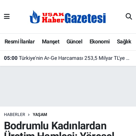
E-Gazete
Uşak Hava Durumu
Ekonomi
Uşak Trafik Yoğunluk Haritası
Resmi İlanlar
Manşet
Güncel
Ekonomi
Sağlık
Gazete İlanları
Süper Lig Puan Durumu ve Fikstür
05:00
Türkiye'nin Ar-Ge Harcaması 253,5 Milyar TL'ye Ulaştı! Üniversiteler İlk Sırada Yer Aldı
Güncel
Tüm Manşetler
Gündem
Son Dakika Haberleri
İlanlar
Haber Arşivi
HABERLER
YAŞAM
Köşe Yazarları
Bodrumlu Kadınlardan
Kültür Sanat