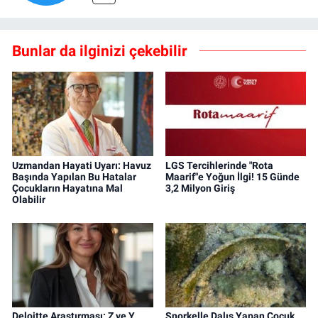
Bunlar da ilginizi çekebilir
Uzmandan Hayati Uyarı: Havuz
LGS Tercihlerinde "Rota
Başında Yapılan Bu Hatalar
Maarif"e Yoğun İlgi! 15 Günde
Çocukların Hayatına Mal
3,2 Milyon Giriş
Olabilir
Deloitte Araştırması: Z ve Y
Şnorkelle Dalış Yapan Çocuk