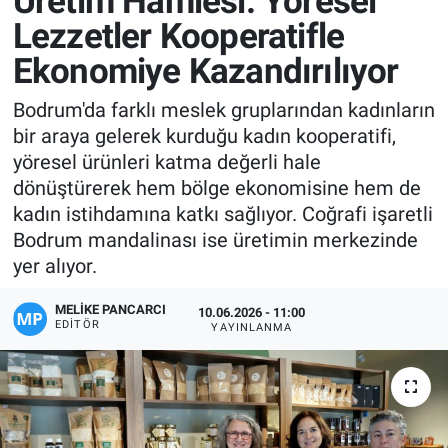
Üretim Hamlesi: Yöresel
Lezzetler Kooperatifle
Manşet
Ekonomiye Kazandırılıyor
Resmi İlanlar
Bodrum'da farklı meslek gruplarından kadınların
bir araya gelerek kurduğu kadın kooperatifi,
Sağlık
yöresel ürünleri katma değerli hale
dönüştürerek hem bölge ekonomisine hem de
Son Dakika
kadın istihdamına katkı sağlıyor. Coğrafi işaretli
Bodrum mandalinası ise üretimin merkezinde
Spor
yer alıyor.
Uşak Haberleri
MELIKE PANCARCI
10.06.2026 - 11:00
EDITÖR
YAYINLANMA