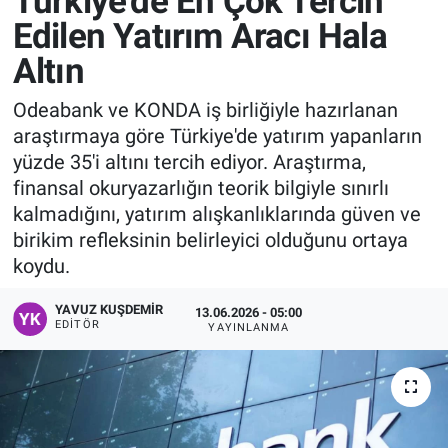
Türkiye'de En Çok Tercih
Edilen Yatırım Aracı Hala
Manşet
Altın
Resmi İlanlar
Odeabank ve KONDA iş birliğiyle hazırlanan
araştırmaya göre Türkiye'de yatırım yapanların
Sağlık
yüzde 35'i altını tercih ediyor. Araştırma,
finansal okuryazarlığın teorik bilgiyle sınırlı
Son Dakika
kalmadığını, yatırım alışkanlıklarında güven ve
birikim refleksinin belirleyici olduğunu ortaya
Spor
koydu.
Uşak Haberleri
YAVUZ KUŞDEMIR
13.06.2026 - 05:00
EDITÖR
YAYINLANMA