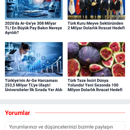
2026'da Ar-Ge'ye 308 Milyar
Türk Kuru Meyve Sektöründen
TL! En Büyük Pay Bakın Nereye
2 Milyar Dolarlık İhracat Hedefi
Ayrıldı?
Türkiye'nin Ar-Ge Harcaması
Türk Taze İnciri Dünya
253,5 Milyar TL'ye Ulaştı!
Yolunda! Yeni Sezonda 100
Üniversiteler İlk Sırada Yer Aldı
Milyon Dolarlık İhracat Hedefi
Yorumlar