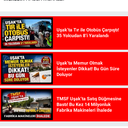
Uşak’ta Tır ile Otobüs Çarpıştı!
35 Yolcudan 8’i Yaralandı
Uşak’ta Memur Olmak
İsteyenler Dikkat! Bu Gün Süre
Doluyor
TMSF Uşak’ta Satış Düğmesine
Bastı! Bu Kez 14 Milyonluk
Fabrika Makineleri İhalede