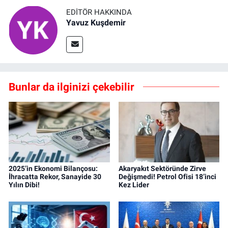
EDITÖR HAKKINDA
Yavuz Kuşdemir
Bunlar da ilginizi çekebilir
2025’in Ekonomi Bilançosu:
Akaryakıt Sektöründe Zirve
İhracatta Rekor, Sanayide 30
Değişmedi! Petrol Ofisi 18’inci
Yılın Dibi!
Kez Lider