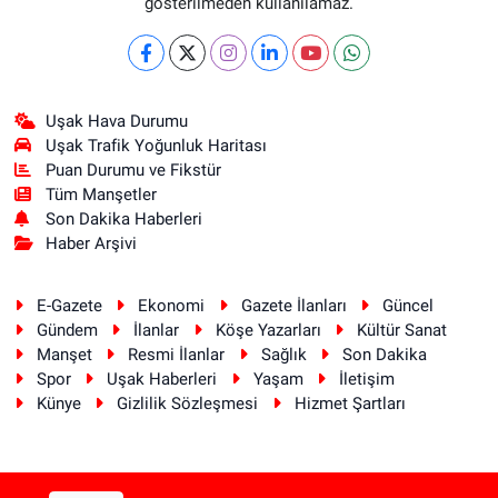
gösterilmeden kullanılamaz.
Uşak Hava Durumu
Uşak Trafik Yoğunluk Haritası
Puan Durumu ve Fikstür
Tüm Manşetler
Son Dakika Haberleri
Haber Arşivi
E-Gazete
Ekonomi
Gazete İlanları
Güncel
Gündem
İlanlar
Köşe Yazarları
Kültür Sanat
Manşet
Resmi İlanlar
Sağlık
Son Dakika
Spor
Uşak Haberleri
Yaşam
İletişim
Künye
Gizlilik Sözleşmesi
Hizmet Şartları