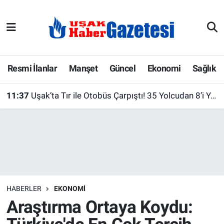
E-Gazete
Uşak Hava Durumu
Ekonomi
Uşak Trafik Yoğunluk Haritası
Resmi İlanlar
Manşet
Güncel
Ekonomi
Sağlık
Gazete İlanları
Süper Lig Puan Durumu ve Fikstür
11:37
Uşak’ta Tır ile Otobüs Çarpıştı! 35 Yolcudan 8’i Yaralandı
Güncel
Tüm Manşetler
Gündem
Son Dakika Haberleri
İlanlar
Haber Arşivi
HABERLER
EKONOMI
Köşe Yazarları
Araştırma Ortaya Koydu:
Kültür Sanat