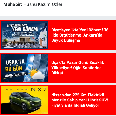
Muhabir:
Hüsnü Kazım Özler
Diyetisyenlikte Yeni Dönem! 36
İlde Örgütlenme, Ankara’da
Büyük Buluşma
Uşak’ta Pazar Günü Sıcaklık
Yükseliyor! Öğle Saatlerine
Dikkat
Nissan’dan 225 Km Elektrikli
Menzile Sahip Yeni Hibrit SUV!
Fiyatıyla da İddialı Geliyor