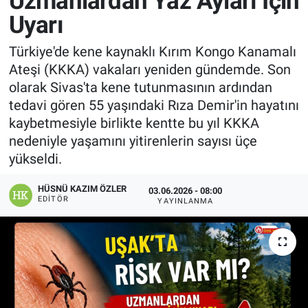
Uzmanlardan Yaz Ayları İçin
Uyarı
Manşet
Türkiye'de kene kaynaklı Kırım Kongo Kanamalı
Resmi İlanlar
Ateşi (KKKA) vakaları yeniden gündemde. Son
olarak Sivas'ta kene tutunmasının ardından
Sağlık
tedavi gören 55 yaşındaki Rıza Demir'in hayatını
kaybetmesiyle birlikte kentte bu yıl KKKA
Son Dakika
nedeniyle yaşamını yitirenlerin sayısı üçe
yükseldi.
Spor
HÜSNÜ KAZIM ÖZLER
03.06.2026 - 08:00
Uşak Haberleri
EDITÖR
YAYINLANMA