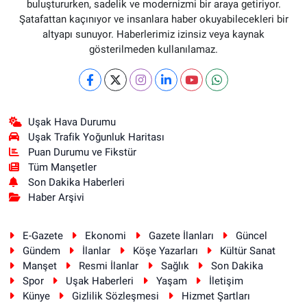
buluştururken, sadelik ve modernizmi bir araya getiriyor.
Şatafattan kaçınıyor ve insanlara haber okuyabilecekleri bir
altyapı sunuyor. Haberlerimiz izinsiz veya kaynak
gösterilmeden kullanılamaz.
Uşak Hava Durumu
Uşak Trafik Yoğunluk Haritası
Puan Durumu ve Fikstür
Tüm Manşetler
Son Dakika Haberleri
Haber Arşivi
E-Gazete
Ekonomi
Gazete İlanları
Güncel
Gündem
İlanlar
Köşe Yazarları
Kültür Sanat
Manşet
Resmi İlanlar
Sağlık
Son Dakika
Spor
Uşak Haberleri
Yaşam
İletişim
Künye
Gizlilik Sözleşmesi
Hizmet Şartları