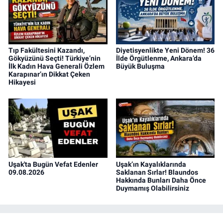
Tıp Fakültesini Kazandı,
Diyetisyenlikte Yeni Dönem! 36
Gökyüzünü Seçti! Türkiye’nin
İlde Örgütlenme, Ankara’da
İlk Kadın Hava Generali Özlem
Büyük Buluşma
Karapınar’ın Dikkat Çeken
Hikayesi
Uşak'ta Bugün Vefat Edenler
Uşak’ın Kayalıklarında
09.08.2026
Saklanan Sırlar! Blaundos
Hakkında Bunları Daha Önce
Duymamış Olabilirsiniz