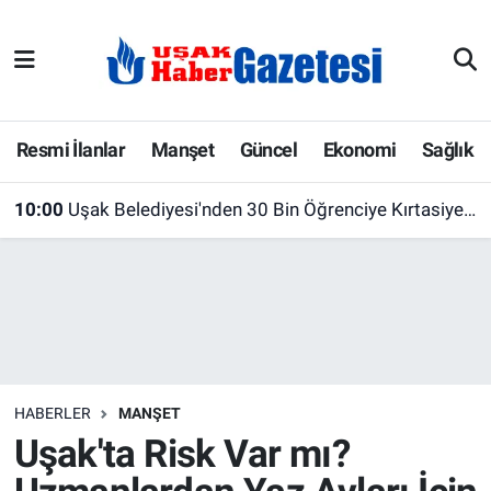
E-Gazete
Uşak Hava Durumu
Ekonomi
Uşak Trafik Yoğunluk Haritası
Resmi İlanlar
Manşet
Güncel
Ekonomi
Sağlık
Gazete İlanları
Süper Lig Puan Durumu ve Fikstür
10:00
Uşak Belediyesi'nden 30 Bin Öğrenciye Kırtasiye Desteği
Güncel
Tüm Manşetler
Gündem
Son Dakika Haberleri
İlanlar
Haber Arşivi
HABERLER
MANŞET
Köşe Yazarları
Uşak'ta Risk Var mı?
Kültür Sanat