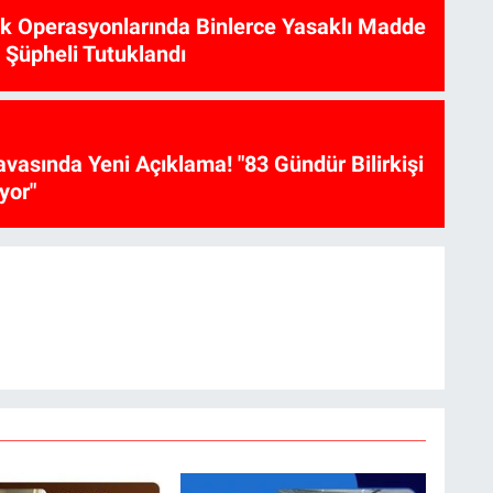
ik Operasyonlarında Binlerce Yasaklı Madde
6 Şüpheli Tutuklandı
vasında Yeni Açıklama! "83 Gündür Bilirkişi
yor"