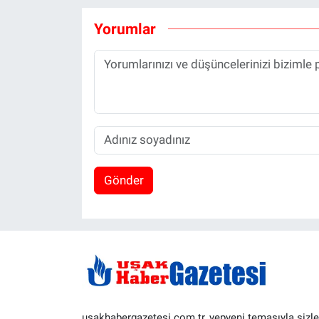
Yorumlar
Gönder
usakhabergazetesi.com.tr, yepyeni temasıyla sizle