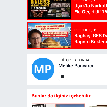
EDITÖRÜN SEÇTIĞI
Uşak'ta Narkot
Ele Geçirildi! 1
EDITÖRÜN SEÇTIĞI
Bağbaşı GES Da
Raporu Bekleni
EDITÖR HAKKINDA
Melike Pancarcı
Bunlar da ilginizi çekebilir