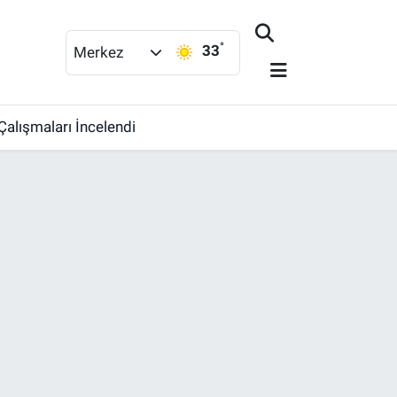
°
33
Merkez
Çalışmaları İncelendi