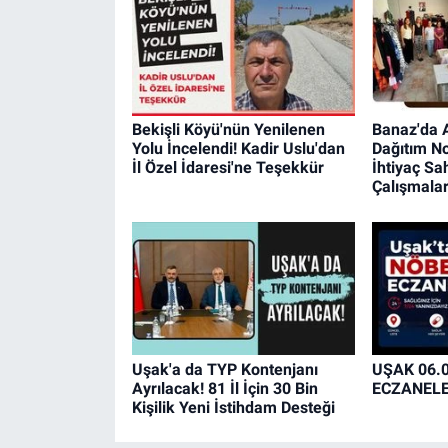
Bekişli Köyü'nün Yenilenen
Banaz'da A
Yolu İncelendi! Kadir Uslu'dan
Dağıtım No
İl Özel İdaresi'ne Teşekkür
İhtiyaç Sa
Çalışmalar
Uşak'a da TYP Kontenjanı
UŞAK 06.
Ayrılacak! 81 İl İçin 30 Bin
ECZANEL
Kişilik Yeni İstihdam Desteği