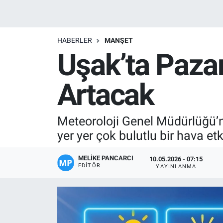
Manşet
HABERLER
MANŞET
Resmi İlanlar
Uşak’ta Pazar
Sağlık
Artacak
Son Dakika
Meteoroloji Genel Müdürlüğü’n
Spor
yer yer çok bulutlu bir hava etk
Uşak Haberleri
MELIKE PANCARCI
10.05.2026 - 07:15
EDITÖR
YAYINLANMA