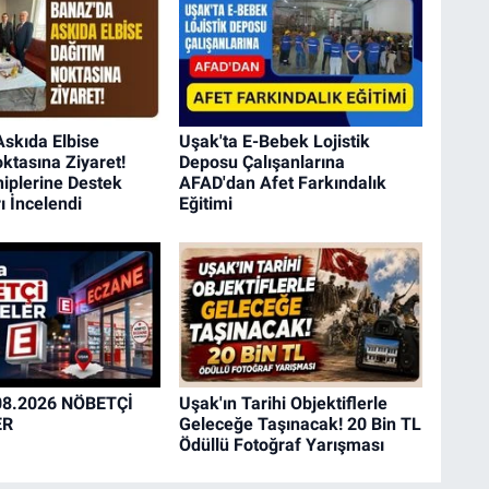
skıda Elbise
Uşak'ta E-Bebek Lojistik
ktasına Ziyaret!
Deposu Çalışanlarına
hiplerine Destek
AFAD'dan Afet Farkındalık
ı İncelendi
Eğitimi
08.2026 NÖBETÇİ
Uşak'ın Tarihi Objektiflerle
ER
Geleceğe Taşınacak! 20 Bin TL
Ödüllü Fotoğraf Yarışması