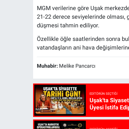
MGM verilerine göre Uşak merkezde h
21-22 derece seviyelerinde olması, 
düşmesi tahmin ediliyor.
Özellikle öğle saatlerinden sonra bul
vatandaşların ani hava değişimlerine 
Muhabir:
Melike Pancarcı
EDITÖRÜN SEÇTIĞI
Uşak'ta Siyaset
Üyesi İstifa Edi