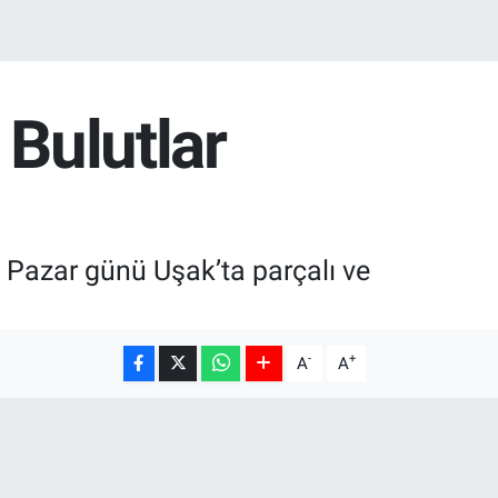
 Bulutlar
Pazar günü Uşak’ta parçalı ve
-
+
A
A