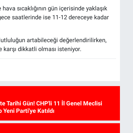
ava sıcaklığının gün içerisinde yaklaşık
gece saatlerinde ise 11-12 dereceye kadar
utluluğun artabileceği değerlendirilirken,
karşı dikkatli olması isteniyor.
te Tarihi Gün! CHP'li 11 İl Genel Meclisi
p Yeni Parti'ye Katıldı