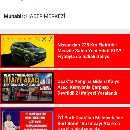
Muhabir:
HABER MERKEZİ
Nissan’dan 225 Km Elektrikli
Menzile Sahip Yeni Hibrit SUV!
Fiyatıyla da İddialı Geliyor
Uşak’ta Yangına Giden İtfaiye
Aracı Kamyonla Çarpışıp
Devrildi! 2 İtfaiyeci Yaralandı
İYİ Parti Uşak’tan Milletvekiline
Sert Soru! “Bu İmzayı Atarken
Uşak’ın Vicdanını da