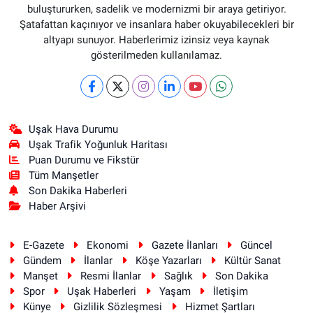
buluştururken, sadelik ve modernizmi bir araya getiriyor.
Şatafattan kaçınıyor ve insanlara haber okuyabilecekleri bir
altyapı sunuyor. Haberlerimiz izinsiz veya kaynak
gösterilmeden kullanılamaz.
Uşak Hava Durumu
Uşak Trafik Yoğunluk Haritası
Puan Durumu ve Fikstür
Tüm Manşetler
Son Dakika Haberleri
Haber Arşivi
E-Gazete
Ekonomi
Gazete İlanları
Güncel
Gündem
İlanlar
Köşe Yazarları
Kültür Sanat
Manşet
Resmi İlanlar
Sağlık
Son Dakika
Spor
Uşak Haberleri
Yaşam
İletişim
Künye
Gizlilik Sözleşmesi
Hizmet Şartları