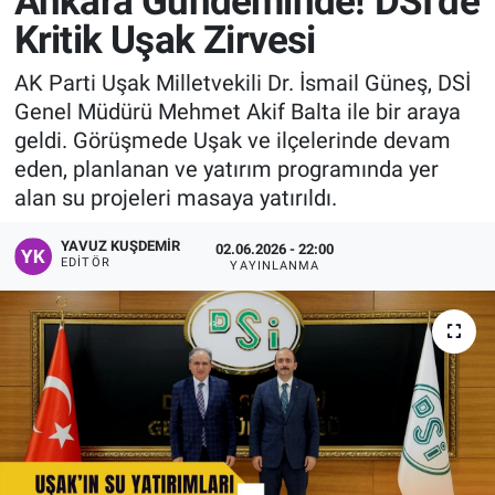
Ankara Gündeminde! DSİ’de
Kritik Uşak Zirvesi
Manşet
AK Parti Uşak Milletvekili Dr. İsmail Güneş, DSİ
Resmi İlanlar
Genel Müdürü Mehmet Akif Balta ile bir araya
geldi. Görüşmede Uşak ve ilçelerinde devam
Sağlık
eden, planlanan ve yatırım programında yer
alan su projeleri masaya yatırıldı.
Son Dakika
YAVUZ KUŞDEMIR
02.06.2026 - 22:00
Spor
EDITÖR
YAYINLANMA
Uşak Haberleri