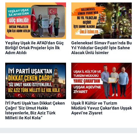
Yeşilay Uşak ile AFAD'dan Güç
Geleneksel Simav Fuarı’nda Bu
Birliği! Ortak Projeler İçin İlk
Yıl Yıldızlar Geçidi! İşte Sahne
Adım Atıldı
Alacak Ünlü İsimler
İYİ Parti Uşak’tan Dikkat Çeken
Uşak İl Kültür ve Turizm
Çağrı! ‘Siz Umut Hakkı
Müdürü Yavuz Çakar’dan Uşşak
İsteyenlerle, Biz Aziz Türk
Aşevi’ne Ziyaret
Milleti ile Kol Kola”