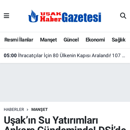
E-Gazete
Uşak Hava Durumu
Ekonomi
Uşak Trafik Yoğunluk Haritası
Resmi İlanlar
Manşet
Güncel
Ekonomi
Sağlık
Gazete İlanları
Süper Lig Puan Durumu ve Fikstür
05:00
İhracatçılar İçin 80 Ülkenin Kapısı Aralandı! 107 Pazar Raporu Yayımlandı
Güncel
Tüm Manşetler
Gündem
Son Dakika Haberleri
İlanlar
Haber Arşivi
HABERLER
MANŞET
Köşe Yazarları
Uşak’ın Su Yatırımları
Kültür Sanat