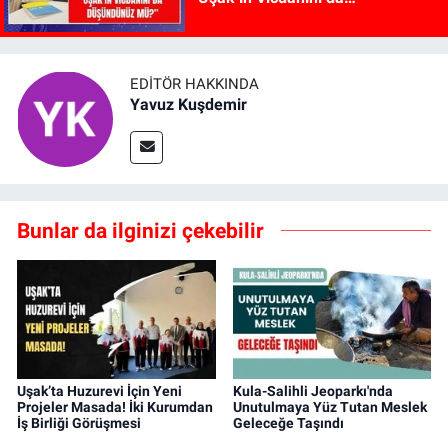
Düşündünüz mü?”
EDITÖR HAKKINDA
Yavuz Kuşdemir
Bunlar da ilginizi çekebilir
Uşak’ta Huzurevi İçin Yeni
Kula-Salihli Jeoparkı'nda
Projeler Masada! İki Kurumdan
Unutulmaya Yüz Tutan Meslek
İş Birliği Görüşmesi
Geleceğe Taşındı