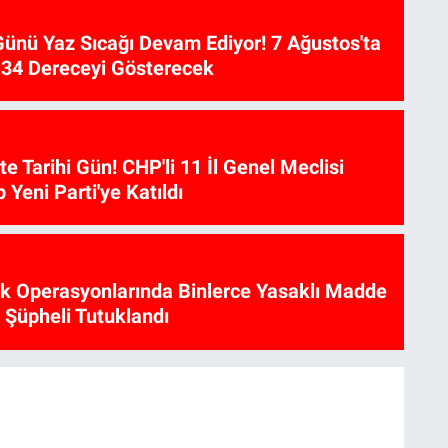
ünü Yaz Sıcağı Devam Ediyor! 7 Ağustos'ta
34 Dereceyi Gösterecek
te Tarihi Gün! CHP'li 11 İl Genel Meclisi
p Yeni Parti'ye Katıldı
ik Operasyonlarında Binlerce Yasaklı Madde
6 Şüpheli Tutuklandı