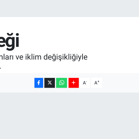
eği
arı ve iklim değişikliğiyle
.
-
+
A
A