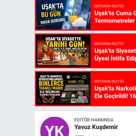
EDITÖRÜN SEÇTIĞI
Uşak'ta Cuma G
Termometreler 
EDITÖRÜN SEÇTIĞI
Uşak'ta Siyaset
Üyesi İstifa Edi
EDITÖRÜN SEÇTIĞI
Uşak'ta Narkot
Ele Geçirildi! 1
EDITÖR HAKKINDA
Yavuz Kuşdemir