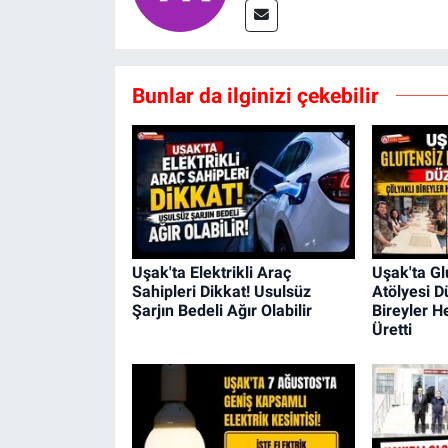
Bunlar da ilginizi çekebilir
Uşak'ta Elektrikli Araç
Uşak'ta Gl
Sahipleri Dikkat! Usulsüz
Atölyesi D
Şarjın Bedeli Ağır Olabilir
Bireyler 
Üretti