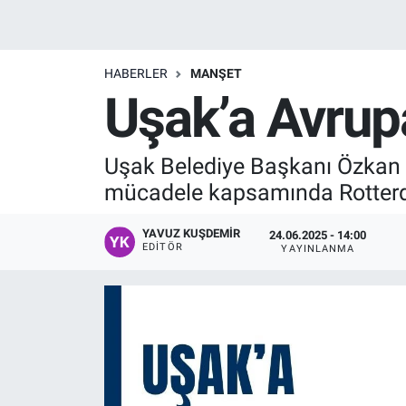
Manşet
HABERLER
MANŞET
Resmi İlanlar
Uşak’a Avrupa
Sağlık
Uşak Belediye Başkanı Özkan Yal
Son Dakika
mücadele kapsamında Rotterda
Spor
YAVUZ KUŞDEMIR
24.06.2025 - 14:00
EDITÖR
YAYINLANMA
Uşak Haberleri