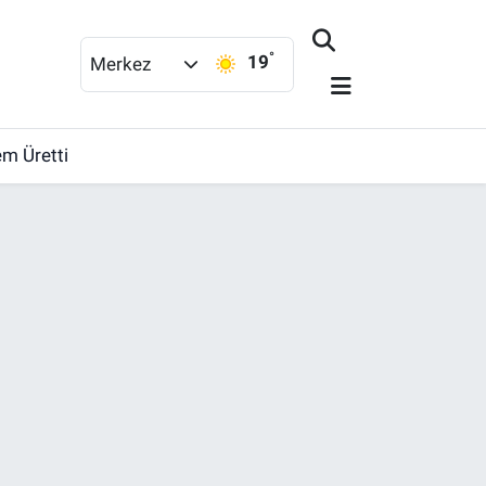
°
19
Merkez
em Üretti