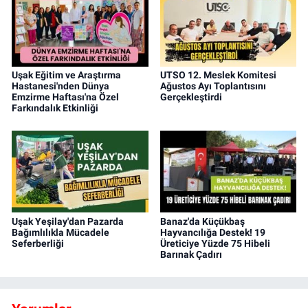
Uşak Eğitim ve Araştırma
UTSO 12. Meslek Komitesi
Hastanesi'nden Dünya
Ağustos Ayı Toplantısını
Emzirme Haftası'na Özel
Gerçekleştirdi
Farkındalık Etkinliği
Uşak Yeşilay'dan Pazarda
Banaz'da Küçükbaş
Bağımlılıkla Mücadele
Hayvancılığa Destek! 19
Seferberliği
Üreticiye Yüzde 75 Hibeli
Barınak Çadırı