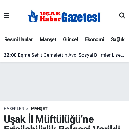
E-Gazete
Uşak Hava Durumu
Ekonomi
Uşak Trafik Yoğunluk Haritası
Resmi İlanlar
Manşet
Güncel
Ekonomi
Sağlık
Gazete İlanları
Süper Lig Puan Durumu ve Fikstür
22:00
Eşme Şehit Cemalettin Avcı Sosyal Bilimler Lisesi Yeni Eğitim Yılına Hazır
Güncel
Tüm Manşetler
Gündem
Son Dakika Haberleri
İlanlar
Haber Arşivi
HABERLER
MANŞET
Köşe Yazarları
Uşak İl Müftülüğü’ne
Kültür Sanat