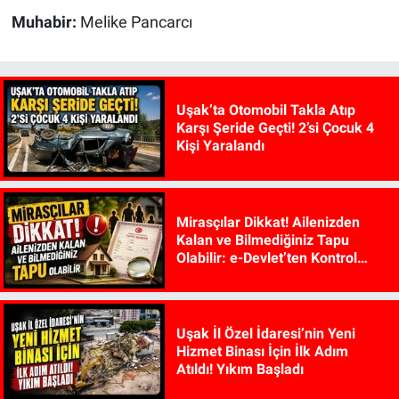
Muhabir:
Melike Pancarcı
Uşak’ta Otomobil Takla Atıp
Karşı Şeride Geçti! 2’si Çocuk 4
Kişi Yaralandı
Mirasçılar Dikkat! Ailenizden
Kalan ve Bilmediğiniz Tapu
Olabilir: e-Devlet’ten Kontrol
Edilebiliyor
Uşak İl Özel İdaresi’nin Yeni
Hizmet Binası İçin İlk Adım
Atıldı! Yıkım Başladı