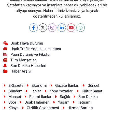
Şatafattan kaçınıyor ve insanlara haber okuyabilecekleri bir
altyapı sunuyor. Haberlerimiz izinsiz veya kaynak
gösterilmeden kullanılamaz.
Uşak Hava Durumu
Uşak Trafik Yoğunluk Haritası
Puan Durumu ve Fikstür
Tüm Manşetler
Son Dakika Haberleri
Haber Arşivi
E-Gazete
Ekonomi
Gazete İlanları
Güncel
Gündem
İlanlar
Köşe Yazarları
Kültür Sanat
Manşet
Resmi İlanlar
Sağlık
Son Dakika
Spor
Uşak Haberleri
Yaşam
İletişim
Künye
Gizlilik Sözleşmesi
Hizmet Şartları