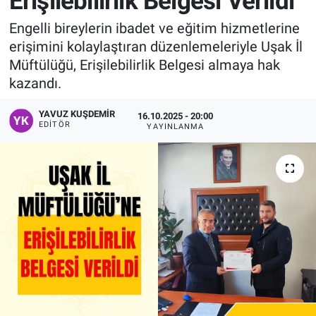
Erişilebilirlik Belgesi Verildi
Manşet
Engelli bireylerin ibadet ve eğitim hizmetlerine
erişimini kolaylaştıran düzenlemeleriyle Uşak İl
Resmi İlanlar
Müftülüğü, Erişilebilirlik Belgesi almaya hak
kazandı.
Sağlık
YAVUZ KUŞDEMIR
16.10.2025 - 20:00
EDITÖR
YAYINLANMA
Son Dakika
Spor
Uşak Haberleri