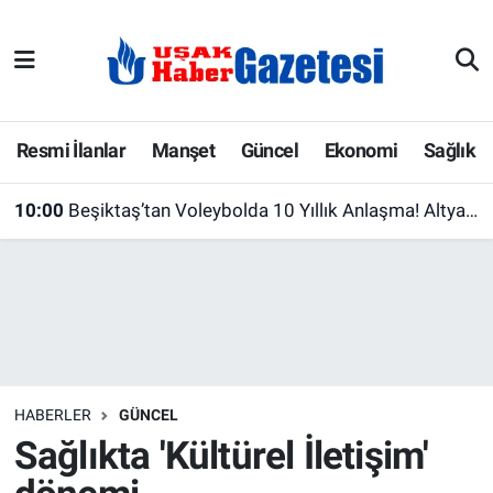
E-Gazete
Uşak Hava Durumu
Ekonomi
Uşak Trafik Yoğunluk Haritası
Resmi İlanlar
Manşet
Güncel
Ekonomi
Sağlık
Gazete İlanları
Süper Lig Puan Durumu ve Fikstür
10:00
Beşiktaş’tan Voleybolda 10 Yıllık Anlaşma! Altyapıda Yeni Dönem Başlıyor
Güncel
Tüm Manşetler
Gündem
Son Dakika Haberleri
İlanlar
Haber Arşivi
HABERLER
GÜNCEL
Köşe Yazarları
Sağlıkta 'Kültürel İletişim'
Kültür Sanat