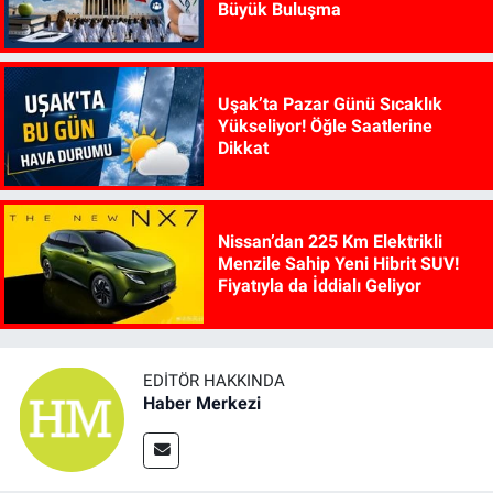
Büyük Buluşma
Uşak’ta Pazar Günü Sıcaklık
Yükseliyor! Öğle Saatlerine
Dikkat
Nissan’dan 225 Km Elektrikli
Menzile Sahip Yeni Hibrit SUV!
Fiyatıyla da İddialı Geliyor
EDITÖR HAKKINDA
Haber Merkezi