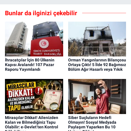
Bunlar da ilginizi çekebilir
İhracatçılar İçin 80 Ülkenin
Orman Yangınlarının Bilançosu
Kapısı Aralandı! 107 Pazar
Ortaya Çıktı! 5 İlde 92 Bağımsız
Raporu Yayımlandı
Bölüm Ağır Hasarlı veya Yıkık
Mirasçılar Dikkat! Ailenizden
Siber Suçluların Hedefi
Kalan ve Bilmediğiniz Tapu
Olmayın! Sosyal Medyada
Olabilir: e-Devlet’ten Kontrol
Paylaşım Yaparken Bu 10