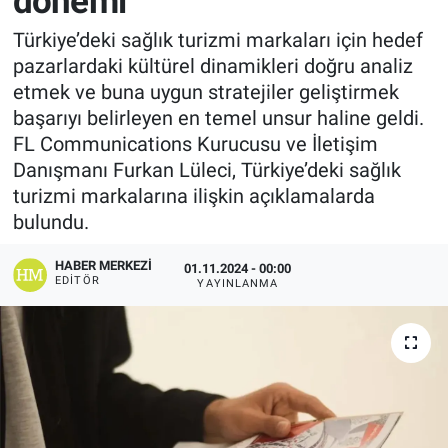
dönemi
Manşet
Türkiye’deki sağlık turizmi markaları için hedef
pazarlardaki kültürel dinamikleri doğru analiz
Resmi İlanlar
etmek ve buna uygun stratejiler geliştirmek
başarıyı belirleyen en temel unsur haline geldi.
Sağlık
FL Communications Kurucusu ve İletişim
Danışmanı Furkan Lüleci, Türkiye’deki sağlık
Son Dakika
turizmi markalarına ilişkin açıklamalarda
bulundu.
Spor
HABER MERKEZI
01.11.2024 - 00:00
EDITÖR
YAYINLANMA
Uşak Haberleri