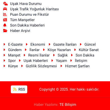
Uşak Hava Durumu
Uşak Trafik Yoğunluk Haritası
Puan Durumu ve Fikstür
Tüm Manşetler
Son Dakika Haberleri
Haber Arşivi
E-Gazete
Ekonomi
Gazete İlanları
Güncel
Gündem
İlanlar
Köşe Yazarları
Kültür Sanat
Manşet
Resmi İlanlar
Sağlık
Son Dakika
Spor
Uşak Haberleri
Yaşam
İletişim
Künye
Gizlilik Sözleşmesi
Hizmet Şartları
RSS
Copyright © 2025. Her hakkı saklıdır.
Haber Yazılımı:
TE Bilişim