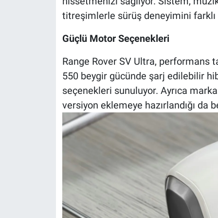
hissetmenizi sağlıyor. Sistem, müzik
titreşimlerle sürüş deneyimini farklı 
Güçlü Motor Seçenekleri
Range Rover SV Ultra, performans ta
550 beygir gücünde şarj edilebilir h
seçenekleri sunuluyor. Ayrıca markan
versiyon eklemeye hazırlandığı da bel