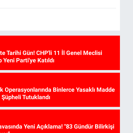
te Tarihi Gün! CHP'li 11 İl Genel Meclisi
p Yeni Parti'ye Katıldı
ik Operasyonlarında Binlerce Yasaklı Madde
6 Şüpheli Tutuklandı
vasında Yeni Açıklama! "83 Gündür Bilirkişi