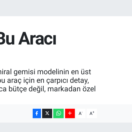
Bu Aracı
miral gemisi modelinin en üst
u araç için en çarpıcı detay,
zca bütçe değil, markadan özel
-
+
A
A