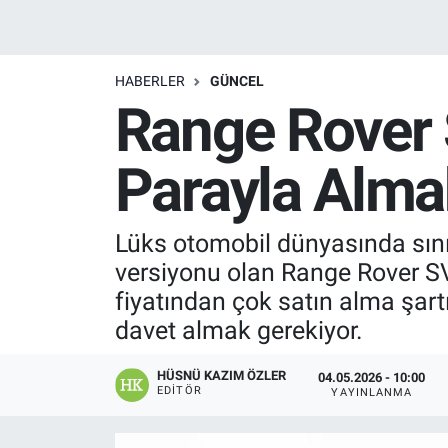
Manşet
HABERLER
GÜNCEL
Resmi İlanlar
Range Rover S
Sağlık
Parayla Alma
Son Dakika
Lüks otomobil dünyasında sınır
Spor
versiyonu olan Range Rover SV U
Uşak Haberleri
fiyatından çok satın alma şart
davet almak gerekiyor.
HÜSNÜ KAZIM ÖZLER
04.05.2026 - 10:00
EDITÖR
YAYINLANMA