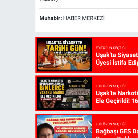
Muhabir:
HABER MERKEZİ
EDITÖRÜN SEÇTIĞI
Uşak'ta Siyaset
Üyesi İstifa Edi
EDITÖRÜN SEÇTIĞI
Uşak'ta Narkot
Ele Geçirildi! 1
EDITÖRÜN SEÇTIĞI
Bağbaşı GES Da