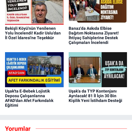
Bekişli Köyü'nün Yenilenen
Banaz'da Askıda Elbise
Yolu İncelendi! Kadir Uslu'dan
Dağıtım Noktasına Ziyaret!
İl Özel İdaresi'ne Teşekkür
İhtiyaç Sahiplerine Destek
Çalışmaları İncelendi
Uşak'ta E-Bebek Lojistik
Uşak'a da TYP Kontenjanı
Deposu Çalışanlarına
Ayrılacak! 81 İl İçin 30 Bin
AFAD'dan Afet Farkındalık
Kişilik Yeni İstihdam Desteği
Eğitimi
Yorumlar