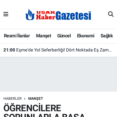
E-Gazete
Uşak Hava Durumu
Ekonomi
Uşak Trafik Yoğunluk Haritası
Resmi İlanlar
Manşet
Güncel
Ekonomi
Sağlık
Gazete İlanları
Süper Lig Puan Durumu ve Fikstür
21:00
Eşme'de Yol Seferberliği! Dört Noktada Eş Zamanlı Çalışma Başlatıldı
Güncel
Tüm Manşetler
Gündem
Son Dakika Haberleri
İlanlar
Haber Arşivi
HABERLER
MANŞET
Köşe Yazarları
ÖĞRENCİLERE
Kültür Sanat