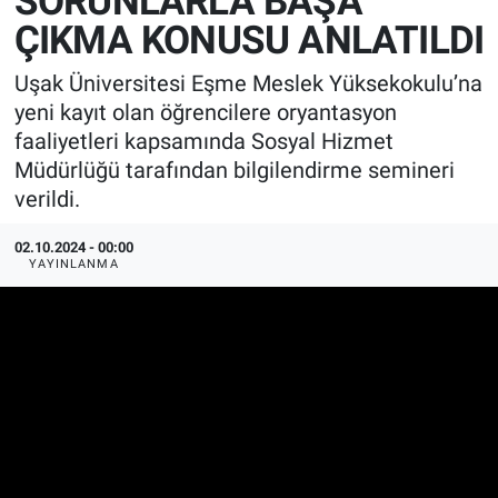
SORUNLARLA BAŞA
ÇIKMA KONUSU ANLATILDI
Manşet
Uşak Üniversitesi Eşme Meslek Yüksekokulu’na
Resmi İlanlar
yeni kayıt olan öğrencilere oryantasyon
faaliyetleri kapsamında Sosyal Hizmet
Sağlık
Müdürlüğü tarafından bilgilendirme semineri
verildi.
Son Dakika
02.10.2024 - 00:00
Spor
YAYINLANMA
Uşak Haberleri