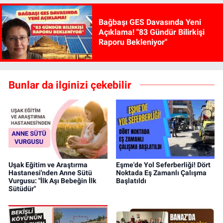
Bağbaşı GES Davasında Yeni
Açıklama! "83 Gündür Bilirkişi
Raporu Bekleniyor"
Bunlar da ilginizi çekebilir
Uşak Eğitim ve Araştırma
Eşme'de Yol Seferberliği! Dört
Hastanesi'nden Anne Sütü
Noktada Eş Zamanlı Çalışma
Vurgusu: "İlk Aşı Bebeğin İlk
Başlatıldı
Sütüdür"