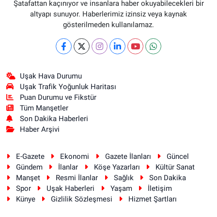
Şatafattan kaçınıyor ve insanlara haber okuyabilecekleri bir
altyapı sunuyor. Haberlerimiz izinsiz veya kaynak
gösterilmeden kullanılamaz.
Uşak Hava Durumu
Uşak Trafik Yoğunluk Haritası
Puan Durumu ve Fikstür
Tüm Manşetler
Son Dakika Haberleri
Haber Arşivi
E-Gazete
Ekonomi
Gazete İlanları
Güncel
Gündem
İlanlar
Köşe Yazarları
Kültür Sanat
Manşet
Resmi İlanlar
Sağlık
Son Dakika
Spor
Uşak Haberleri
Yaşam
İletişim
Künye
Gizlilik Sözleşmesi
Hizmet Şartları