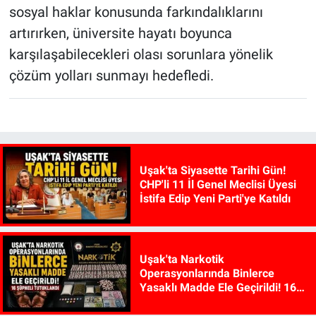
sosyal haklar konusunda farkındalıklarını
artırırken, üniversite hayatı boyunca
karşılaşabilecekleri olası sorunlara yönelik
çözüm yolları sunmayı hedefledi.
Uşak'ta Siyasette Tarihi Gün!
CHP'li 11 İl Genel Meclisi Üyesi
İstifa Edip Yeni Parti'ye Katıldı
Uşak'ta Narkotik
Operasyonlarında Binlerce
Yasaklı Madde Ele Geçirildi! 16
Şüpheli Tutuklandı