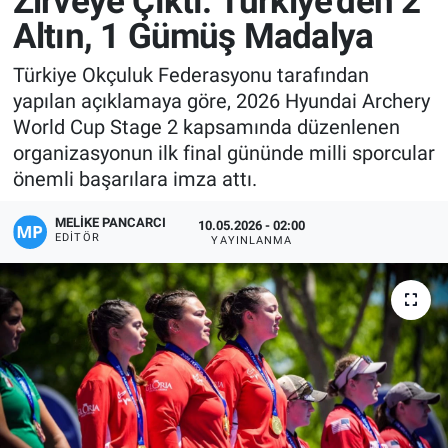
Zirveye Çıktı: Türkiye’den 2
Altın, 1 Gümüş Madalya
Manşet
Türkiye Okçuluk Federasyonu tarafından
Resmi İlanlar
yapılan açıklamaya göre, 2026 Hyundai Archery
World Cup Stage 2 kapsamında düzenlenen
Sağlık
organizasyonun ilk final gününde milli sporcular
önemli başarılara imza attı.
Son Dakika
MELIKE PANCARCI
10.05.2026 - 02:00
Spor
EDITÖR
YAYINLANMA
Uşak Haberleri