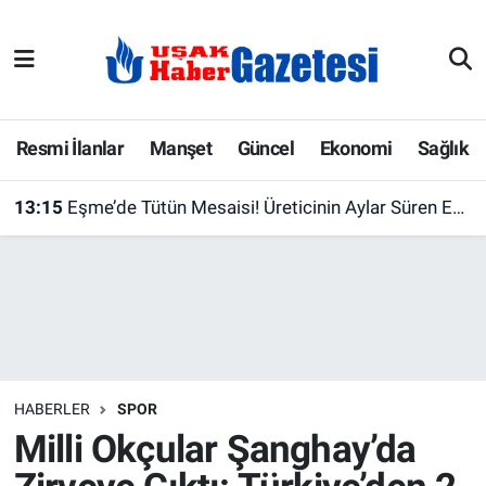
E-Gazete
Uşak Hava Durumu
Ekonomi
Uşak Trafik Yoğunluk Haritası
Resmi İlanlar
Manşet
Güncel
Ekonomi
Sağlık
Gazete İlanları
Süper Lig Puan Durumu ve Fikstür
13:15
Eşme’de Tütün Mesaisi! Üreticinin Aylar Süren Emeği Tarlada Karşılık Buluyor
Güncel
Tüm Manşetler
Gündem
Son Dakika Haberleri
İlanlar
Haber Arşivi
HABERLER
SPOR
Köşe Yazarları
Milli Okçular Şanghay’da
Kültür Sanat