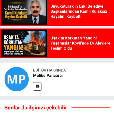
Büyükoturak'ın Eski Belediye
Başkanlarından Kamil Kulaksız
Hayatını Kaybetti
Uşak'ta Korkutan Yangın!
Yaşamışlar Köyü'nde Ev Alevlere
Teslim Oldu
EDITÖR HAKKINDA
Melike Pancarcı
Bunlar da ilginizi çekebilir