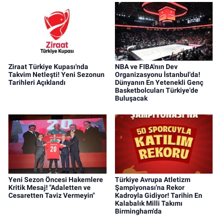
Ziraat Türkiye Kupası'nda
NBA ve FIBA'nın Dev
Takvim Netleşti! Yeni Sezonun
Organizasyonu İstanbul'da!
Tarihleri Açıklandı
Dünyanın En Yetenekli Genç
Basketbolcuları Türkiye'de
Buluşacak
Yeni Sezon Öncesi Hakemlere
Türkiye Avrupa Atletizm
Kritik Mesaj! "Adaletten ve
Şampiyonası'na Rekor
Cesaretten Taviz Vermeyin"
Kadroyla Gidiyor! Tarihin En
Kalabalık Milli Takımı
Birmingham'da