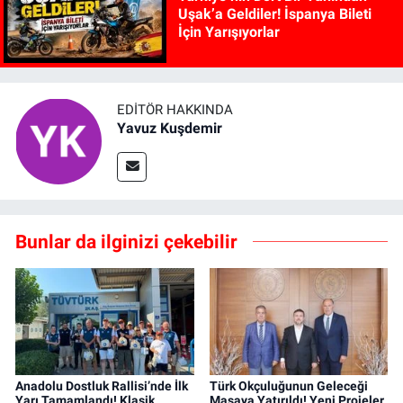
Uşak’a Geldiler! İspanya Bileti
İçin Yarışıyorlar
EDITÖR HAKKINDA
Yavuz Kuşdemir
Bunlar da ilginizi çekebilir
Anadolu Dostluk Rallisi’nde İlk
Türk Okçuluğunun Geleceği
Yarı Tamamlandı! Klasik
Masaya Yatırıldı! Yeni Projeler