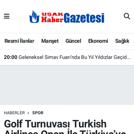
E-Gazete
Uşak Hava Durumu
Ekonomi
Uşak Trafik Yoğunluk Haritası
Resmi İlanlar
Manşet
Güncel
Ekonomi
Sağlık
Gazete İlanları
Süper Lig Puan Durumu ve Fikstür
20:00
Geleneksel Simav Fuarı’nda Bu Yıl Yıldızlar Geçidi! İşte Sahne Alacak Ünlü İsimler
Güncel
Tüm Manşetler
Gündem
Son Dakika Haberleri
İlanlar
Haber Arşivi
HABERLER
SPOR
Köşe Yazarları
Golf Turnuvası Turkish
Kültür Sanat