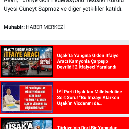
Asan, Türkiye Golf Federasyonu Tesisler Kurulu
Üyesi Cüneyt Sapmaz ve diğer yetkililer katıldı.
Muhabir:
HABER MERKEZİ
Uşak’ta Yangına Giden İtfaiye
Aracı Kamyonla Çarpışıp
Devrildi! 2 İtfaiyeci Yaralandı
İYİ Parti Uşak’tan Milletvekiline
Sert Soru! “Bu İmzayı Atarken
Uşak’ın Vicdanını da
Düşündünüz mü?”
Türkiye’nin Dört Bir Yanından