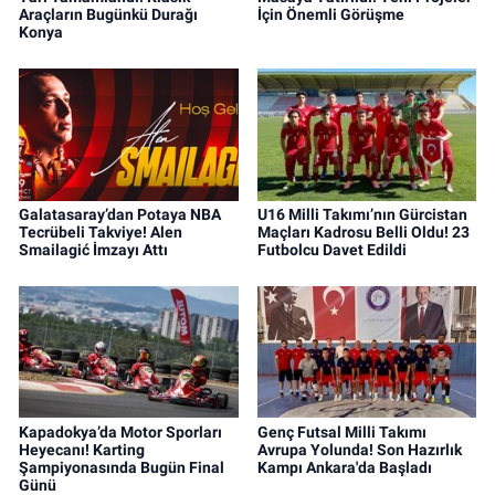
Araçların Bugünkü Durağı
İçin Önemli Görüşme
Konya
Galatasaray’dan Potaya NBA
U16 Milli Takımı’nın Gürcistan
Tecrübeli Takviye! Alen
Maçları Kadrosu Belli Oldu! 23
Smailagić İmzayı Attı
Futbolcu Davet Edildi
Kapadokya’da Motor Sporları
Genç Futsal Milli Takımı
Heyecanı! Karting
Avrupa Yolunda! Son Hazırlık
Şampiyonasında Bugün Final
Kampı Ankara'da Başladı
Günü