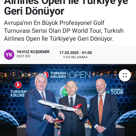
Airlines Open İle Türkiye’ye
Geri Dönüyor
Manşet
Avrupa’nın En Büyük Profesyonel Golf
Resmi İlanlar
Turnuvası Serisi Olan DP World Tour, Turkish
Airlines Open İle Türkiye’ye Geri Dönüyor.
Sağlık
YAVUZ KUŞDEMIR
17.03.2025 - 01:00
Son Dakika
EDITÖR
YAYINLANMA
Spor
Uşak Haberleri