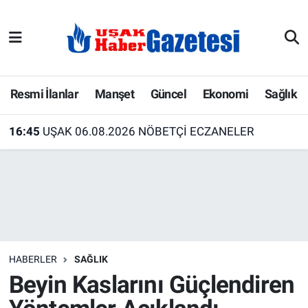
E-Gazete
Uşak Hava Durumu
Ekonomi
Uşak Trafik Yoğunluk Haritası
Resmi İlanlar
Manşet
Güncel
Ekonomi
Sağlık
Gazete İlanları
Süper Lig Puan Durumu ve Fikstür
16:45
UŞAK 06.08.2026 NÖBETÇİ ECZANELER
Güncel
Tüm Manşetler
Gündem
Son Dakika Haberleri
İlanlar
Haber Arşivi
HABERLER
SAĞLIK
Köşe Yazarları
Beyin Kaslarını Güçlendiren
Kültür Sanat