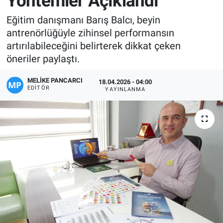
Yöntemler Açıklandı
Manşet
Eğitim danışmanı Barış Balcı, beyin
antrenörlüğüyle zihinsel performansın
Resmi İlanlar
artırılabileceğini belirterek dikkat çeken
öneriler paylaştı.
Sağlık
MELIKE PANCARCI
18.04.2026 - 04:00
EDITÖR
YAYINLANMA
Son Dakika
Spor
Uşak Haberleri