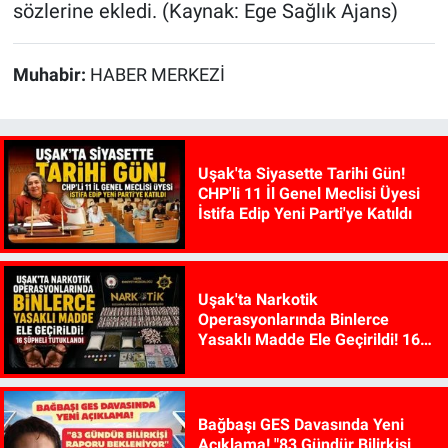
sözlerine ekledi. (Kaynak: Ege Sağlık Ajans)
Muhabir:
HABER MERKEZİ
Uşak'ta Siyasette Tarihi Gün!
CHP'li 11 İl Genel Meclisi Üyesi
İstifa Edip Yeni Parti'ye Katıldı
Uşak'ta Narkotik
Operasyonlarında Binlerce
Yasaklı Madde Ele Geçirildi! 16
Şüpheli Tutuklandı
Bağbaşı GES Davasında Yeni
Açıklama! "83 Gündür Bilirkişi