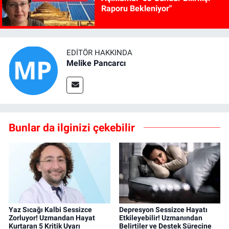
Raporu Bekleniyor"
EDITÖR HAKKINDA
Melike Pancarcı
Bunlar da ilginizi çekebilir
Yaz Sıcağı Kalbi Sessizce
Depresyon Sessizce Hayatı
Zorluyor! Uzmandan Hayat
Etkileyebilir! Uzmanından
Kurtaran 5 Kritik Uyarı
Belirtiler ve Destek Sürecine