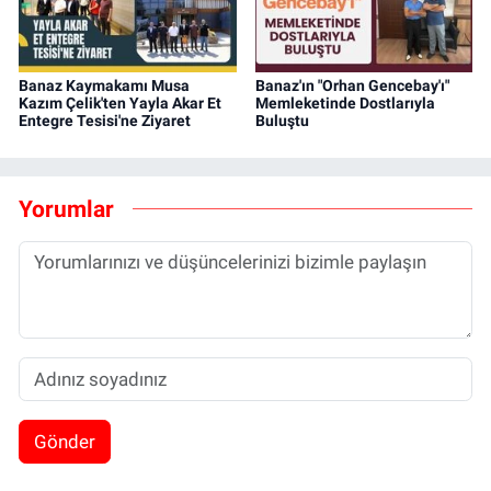
Banaz Kaymakamı Musa
Banaz'ın "Orhan Gencebay'ı"
Kazım Çelik'ten Yayla Akar Et
Memleketinde Dostlarıyla
Entegre Tesisi'ne Ziyaret
Buluştu
Yorumlar
Gönder