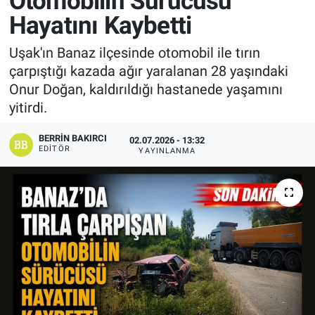
Otomobilin Sürücüsü
Hayatını Kaybetti
Manşet
Uşak'ın Banaz ilçesinde otomobil ile tırın
Resmi İlanlar
çarpıştığı kazada ağır yaralanan 28 yaşındaki
Onur Doğan, kaldırıldığı hastanede yaşamını
Sağlık
yitirdi.
Son Dakika
BERRIN BAKIRCI
02.07.2026 - 13:32
EDITÖR
YAYINLANMA
Spor
Uşak Haberleri