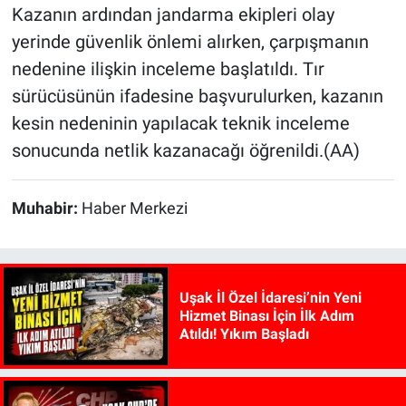
Kazanın ardından jandarma ekipleri olay
yerinde güvenlik önlemi alırken, çarpışmanın
nedenine ilişkin inceleme başlatıldı. Tır
sürücüsünün ifadesine başvurulurken, kazanın
kesin nedeninin yapılacak teknik inceleme
sonucunda netlik kazanacağı öğrenildi.(AA)
Muhabir:
Haber Merkezi
Uşak İl Özel İdaresi’nin Yeni
Hizmet Binası İçin İlk Adım
Atıldı! Yıkım Başladı