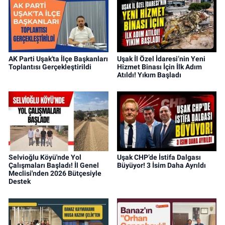
AK Parti Uşak'ta İlçe Başkanları
Uşak İl Özel İdaresi’nin Yeni
Toplantısı Gerçekleştirildi
Hizmet Binası İçin İlk Adım
Atıldı! Yıkım Başladı
Selvioğlu Köyü'nde Yol
Uşak CHP’de İstifa Dalgası
Çalışmaları Başladı! İl Genel
Büyüyor! 3 İsim Daha Ayrıldı
Meclisi'nden 2026 Bütçesiyle
Destek