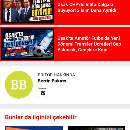
Uşak CHP’de İstifa Dalgası
Büyüyor! 3 İsim Daha Ayrıldı
Uşak’ta Amatör Futbolda Yeni
Dönem! Transfer Ücretleri Cep
Yakacak, Gençlere Kapı
Açılacak
EDITÖR HAKKINDA
Berrin Bakırcı
Bunlar da ilginizi çekebilir