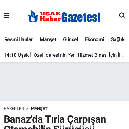
E-Gazete
Uşak Hava Durumu
Ekonomi
Uşak Trafik Yoğunluk Haritası
Resmi İlanlar
Manşet
Güncel
Ekonomi
Sağlık
Gazete İlanları
Süper Lig Puan Durumu ve Fikstür
14:10
Uşak İl Özel İdaresi’nin Yeni Hizmet Binası İçin İlk Adım Atıldı! Yıkım Başladı
Güncel
Tüm Manşetler
Gündem
Son Dakika Haberleri
İlanlar
Haber Arşivi
HABERLER
MANŞET
Köşe Yazarları
Banaz'da Tırla Çarpışan
Kültür Sanat