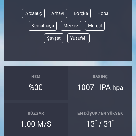
Ardanuç
Arhavi
Borçka
Hopa
Kemalpaşa
Merkez
Murgul
Şavşat
Yusufeli
NEM
BASINÇ
%30
1007 HPA
hpa
RÜZGAR
EN DÜŞÜK / EN YÜKSEK
°
°
1.00 M/S
13
/ 31