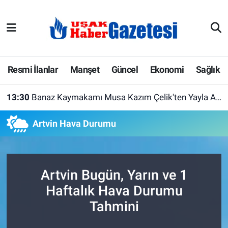
E-Gazete
Uşak Hava Durumu
Ekonomi
Uşak Trafik Yoğunluk Haritası
Resmi İlanlar
Manşet
Güncel
Ekonomi
Sağlık
Gazete İlanları
Süper Lig Puan Durumu ve Fikstür
13:30
Banaz Kaymakamı Musa Kazım Çelik'ten Yayla Akar Et Entegre Tesisi'ne Ziyaret
Güncel
Tüm Manşetler
Artvin Hava Durumu
Gündem
Son Dakika Haberleri
İlanlar
Haber Arşivi
Artvin Bugün, Yarın ve 1
Haftalık Hava Durumu
Köşe Yazarları
Tahmini
Kültür Sanat