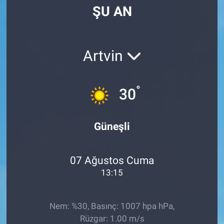
ŞU AN
Manşet
Resmi İlanlar
Artvin
Sağlık
°
30
Son Dakika
Spor
Güneşli
Uşak Haberleri
07 Ağustos Cuma
13:15
Nem: %30, Basınç: 1007 hpa hPa,
Rüzgar: 1.00 m/s